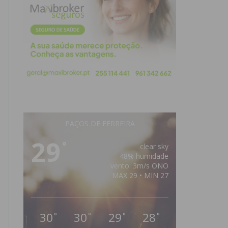
PAÇOS DE FERREIRA
29
°
clear sky
48% humidade
vento: 3m/s ONO
MAX 29 • MIN 27
30
30
29
28
°
°
°
°