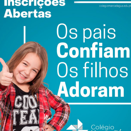
 Meixomil
Fotografia: JF Meixomil
ewsletter do Imediato
ail e obtenha de forma regular a informação
atualizada.
do com os
termos e condições