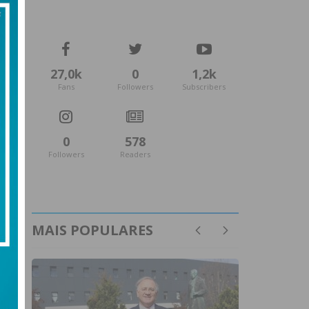
27,0k
0
1,2k
Fans
Followers
Subscribers
0
578
Followers
Readers
MAIS POPULARES