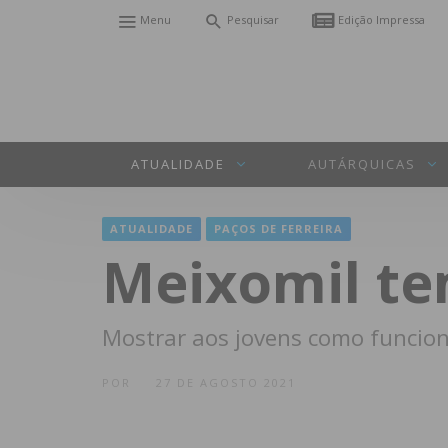
Menu
Pesquisar
Edição Impressa
ATUALIDADE
AUTÁRQUICAS
ATUALIDADE
PAÇOS DE FERREIRA
Meixomil t
Mostrar aos jovens como funcion
POR
27 DE AGOSTO 2021