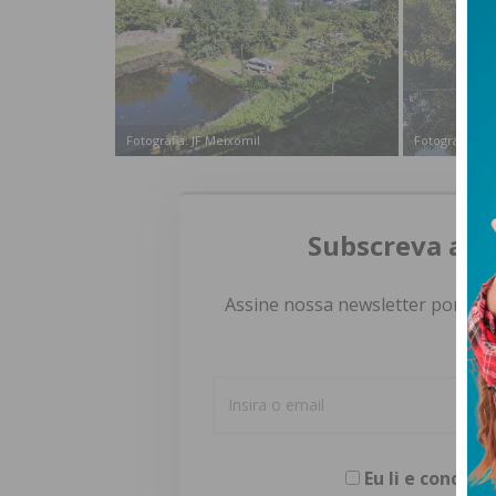
Fotografia: JF Meixomil
Fotografia: JF
Subscreva a n
Assine nossa newsletter por e-m
Eu li e concor