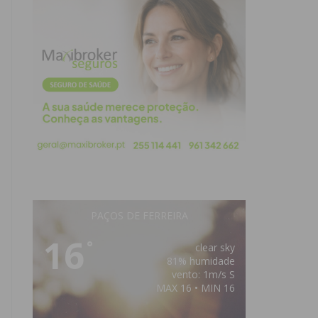
PAÇOS DE FERREIRA
16
°
clear sky
81% humidade
vento: 1m/s S
MAX 16 • MIN 16