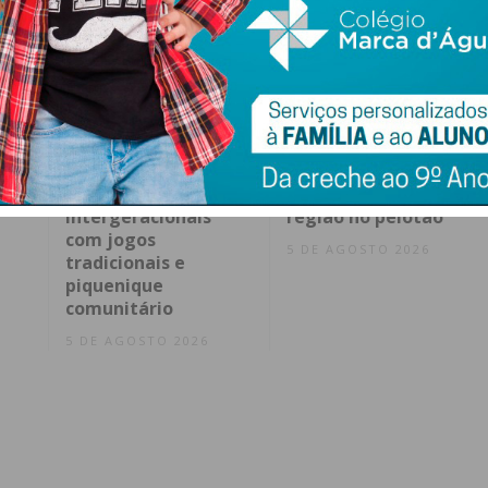
o
“Dos 8 aos 80”: Paços
Arranca hoje a 87ª
de Ferreira celebra
Volta a Portugal com
pontes
vários ciclistas da
intergeracionais
região no pelotão
com jogos
5 DE AGOSTO 2026
tradicionais e
piquenique
comunitário
5 DE AGOSTO 2026