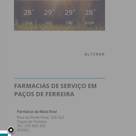
28
29
29
28
°
°
°
°
QUI
SEX
SÁB
DOM
ALTERAR
FARMACIAS DE SERVIÇO EM
PAÇOS DE FERREIRA