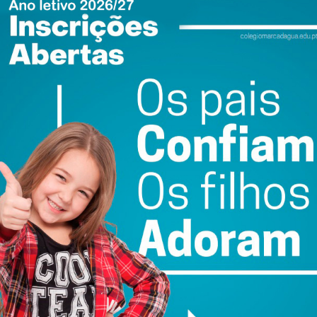
ail e obtenha de forma regular a informação
atualizada.
do com os
termos e condições