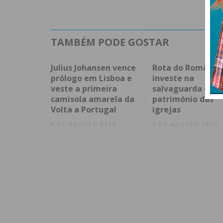
TAMBÉM PODE GOSTAR
Julius Johansen vence
Rota do Românic
prólogo em Lisboa e
investe na
veste a primeira
salvaguarda do
camisola amarela da
património das
Volta a Portugal
igrejas
5 DE AGOSTO 2026
5 DE AGOSTO 2026