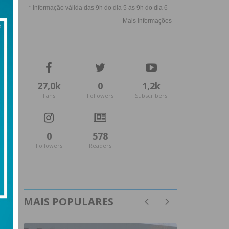
27,0k
0
1,2k
Fans
Followers
Subscribers
0
578
Followers
Readers
MAIS POPULARES