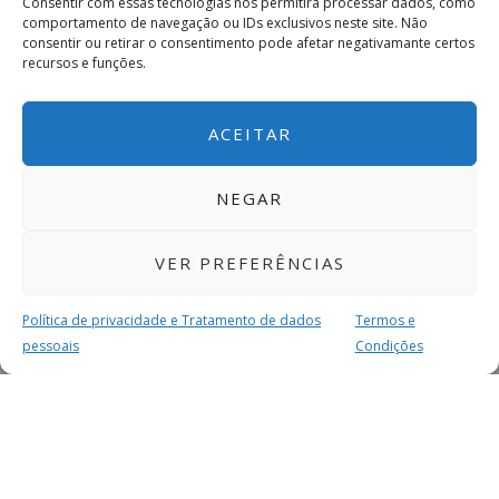
Consentir com essas tecnologias nos permitirá processar dados, como
comportamento de navegação ou IDs exclusivos neste site. Não
consentir ou retirar o consentimento pode afetar negativamante certos
recursos e funções.
ACEITAR
NEGAR
VER PREFERÊNCIAS
Política de privacidade e Tratamento de dados
Termos e
pessoais
Condições
MAIS PARA SI