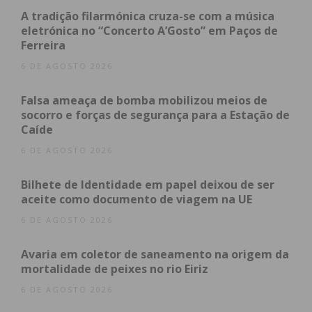
A tradição filarmónica cruza-se com a música
eletrónica no “Concerto A’Gosto” em Paços de
Eu li e concordo com os
termos e
Ferreira
condições
6 DE AGOSTO 2026
Falsa ameaça de bomba mobilizou meios de
socorro e forças de segurança para a Estação de
Caíde
6 DE AGOSTO 2026
Bilhete de Identidade em papel deixou de ser
aceite como documento de viagem na UE
6 DE AGOSTO 2026
Avaria em coletor de saneamento na origem da
mortalidade de peixes no rio Eiriz
6 DE AGOSTO 2026