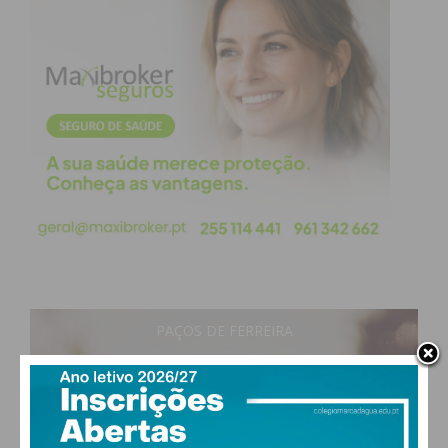
PAÇOS DE FERREIRA
29
°
clear sky
47% humidade
vento: 4m/s O
MAX 29 • MIN 28