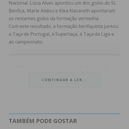
Nacional. Lúcia Alves apontou um dos golos do SL
Benfica, Marie Alidou e Kika Nazareth apontaram
os restantes golos da formação vermelha.
Com este resultado, a formação benfiquista juntou
a Taça de Portugal, à Supertaça, à Taça da Liga e
ao campeonato.
Subscreva a newsletter do
Imediato
CONTINUAR A LER...
Assine nossa newsletter por e-mail e
obtenha de forma regular a informação
atualizada.
TAMBÉM PODE GOSTAR