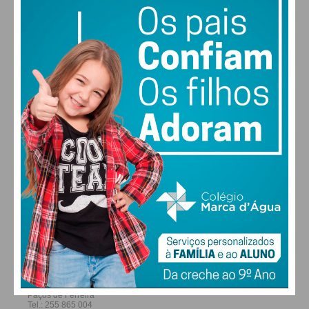
29
30
29
27
°
°
°
°
QUI
SEX
SÁB
DOM
ALTERAR
FARMACIAS DE SERVIÇO EM PAÇOS DE
FERREIRA