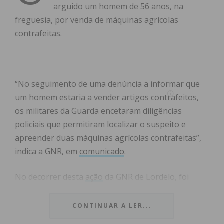
arguido um homem de 56 anos, na
freguesia, por venda de máquinas agrícolas
contrafeitas.
“No seguimento de uma denúncia a informar que
um homem estaria a vender artigos contrafeitos,
os militares da Guarda encetaram diligências
policiais que permitiram localizar o suspeito e
apreender duas máquinas agrícolas contrafeitas”,
indica a GNR, em
comunicado
.
No decorrer desta
ação
da GNR de Lordelo, foi
apreendida uma roçadora e uma motosserra. O
suspeito, com antecedentes criminais por ilícitos
CONTINUAR A LER...
desta natureza, foi constituído arguido, e os factos