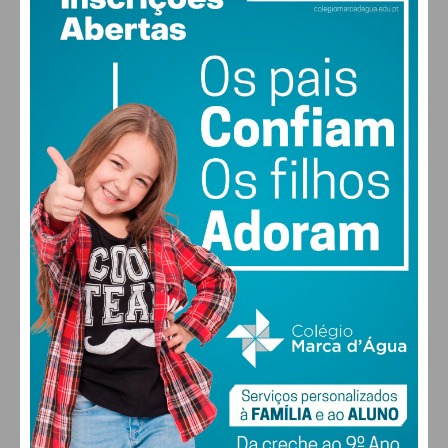
17
°
clear sky
89% humidade
vento: 1m/s E
MAX 17 • MIN 17
29
31
32
31
°
°
°
°
SEG
TER
QUA
QUI
ALTERAR
FARMACIAS DE SERVIÇO EM PAÇOS DE
FERREIRA