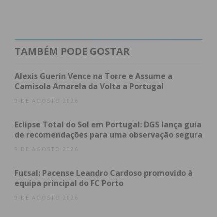
foram remetidos ao Tribunal Judicial de Paredes.
Subscreva a newsletter do
TAMBÉM PODE GOSTAR
Imediato
Alexis Guerin Vence na Torre e Assume a
Camisola Amarela da Volta a Portugal
Assine nossa newsletter por e-mail e
9 DE AGOSTO 2026
obtenha de forma regular a informação
atualizada.
Eclipse Total do Sol em Portugal: DGS lança guia
de recomendações para uma observação segura
9 DE AGOSTO 2026
Futsal: Pacense Leandro Cardoso promovido à
Eu li e concordo com os
termos e
equipa principal do FC Porto
condições
9 DE AGOSTO 2026