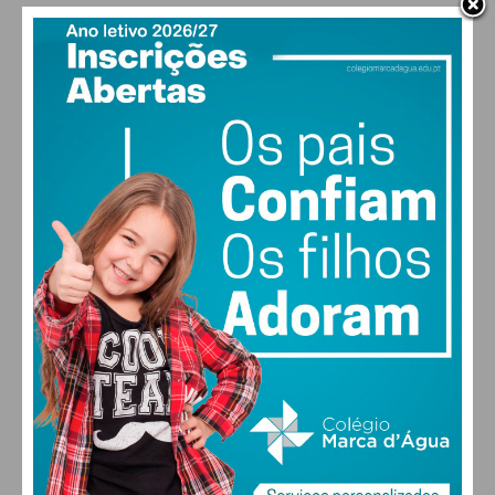
PAÇOS DE FERREIRA
26
°
clear sky
59% humidade
vento: 1m/s O
MAX 26 • MIN 26
30
28
28
29
°
°
°
°
SEX
SÁB
DOM
SEG
ALTERAR