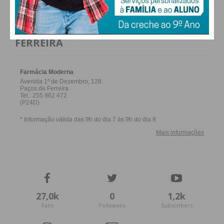
FARMACIAS DE SERVIÇO EM PAÇOS DE
FERREIRA
27,0k
0
1,2k
Fans
Followers
Subscribers