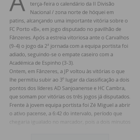
A
terça-feira o calendário da II Divisão
Nacional / zona norte de hóquei em
patins, alcançando uma importante vitória sobre o
FC Porto «B», em jogo disputado no pavilhão de
Fânzeres. Após a estreia vitoriosa ante o Carvalhos
(9-4) o jogo da 2ª jornada com a equipa portista foi
adiado, seguindo-se o empate caseiro com a
Académica de Espinho (3-3).
Ontem, em Fânzeres, a JP voltou às vitórias o que
lhe permitiu subir ao 3º lugar da classificação a dois
pontos dos líderes AD Sanjoanense e HC Cambra,
que somam por vitórias os três jogos já disputados.
Frente à jovem equipa portista foi Zé Miguel a abrir
o ativo pacense, a 6:42 do intervalo, período que
chegaria igualado no marcador, pois a dois minutos
do apito para o descanso Diogo Barata marcou de
penalti para a equipa azul e branca.