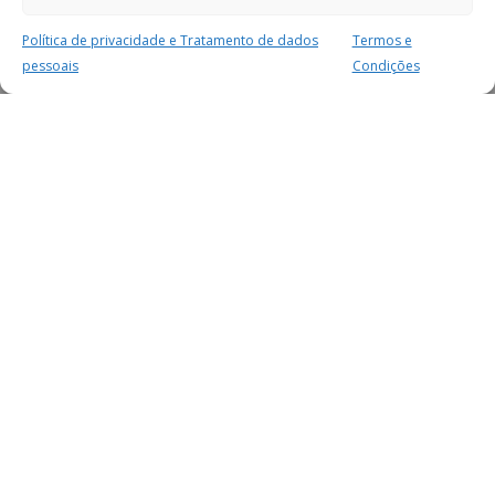
Política de privacidade e Tratamento de dados
Termos e
pessoais
Condições
MAIS PARA SI
FACEBOOK
TWITTER
YOUTUBE
INSTAGRAM
READERS
SERVIÇOS
SOBRE NÓS