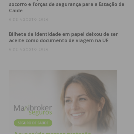
socorro e forças de segurança para a Estação de
Caíde
6 DE AGOSTO 2026
Subscreva a newsletter do
Bilhete de Identidade em papel deixou de ser
Imediato
aceite como documento de viagem na UE
6 DE AGOSTO 2026
Assine nossa newsletter por e-mail e
obtenha de forma regular a informação
atualizada.
Eu li e concordo com os
termos e
condições