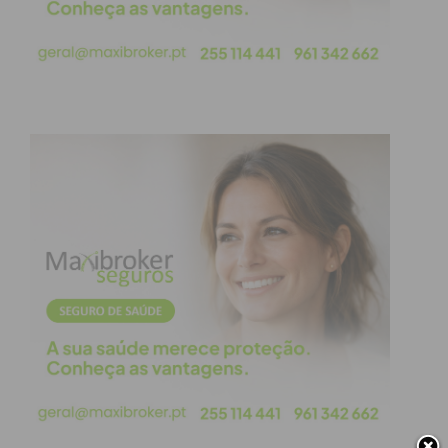
Filipe Flórido fez falta sobre um adversário e viu o
cartão azul. Gabriel Costa brilhou ao defender o
livre direto apontado por Hugo Santos e o JP
aguentou-se nos dois minutos seguintes em
inferioridade numérica.
A partida ficou então mais aberta com
oportunidades para ambos os lados, mas a grande
emoção estava reservada para os dois minutos
finais do jogo. Gabriel Costa brilhou mais uma vez
ao defender um penalti marcado por Mathias
Arnaez, que poderia ter dado o empate à
Sanjoanense, para no minuto seguinte João
Guimarães (Sanjoanense) cometer falta para cartão
azul e livre direto para o Juventude Pacense. Joca
Guimarães não conseguiu ampliar o marcador, mas
o JP ficava em superioridade numérica para os dois
minutos que restavam.