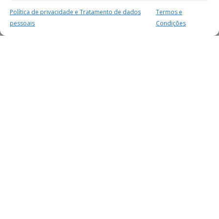
Política de privacidade e Tratamento de dados
Termos e
pessoais
Condições
MAIS PARA SI
FACEBOOK
TWITTER
YOUTUBE
INSTAGRAM
READERS
SERVIÇOS
SOBRE NÓS