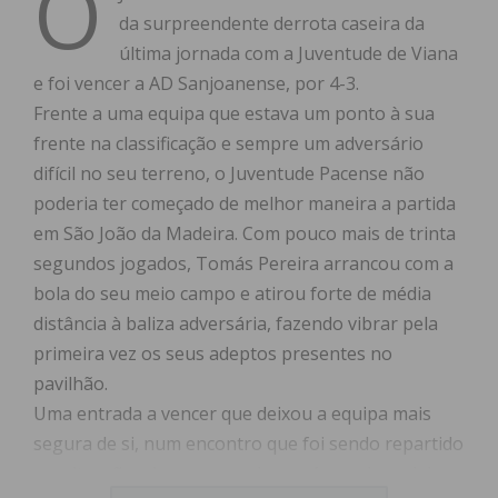
O
da surpreendente derrota caseira da
última jornada com a Juventude de Viana
e foi vencer a AD Sanjoanense, por 4-3.
Frente a uma equipa que estava um ponto à sua
frente na classificação e sempre um adversário
difícil no seu terreno, o Juventude Pacense não
poderia ter começado de melhor maneira a partida
em São João da Madeira. Com pouco mais de trinta
segundos jogados, Tomás Pereira arrancou com a
bola do seu meio campo e atirou forte de média
distância à baliza adversária, fazendo vibrar pela
primeira vez os seus adeptos presentes no
pavilhão.
Uma entrada a vencer que deixou a equipa mais
segura de si, num encontro que foi sendo repartido
em situações de apuro, embora só nos derradeiros