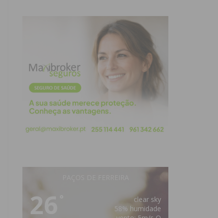
PAÇOS DE FERREIRA
26
°
clear sky
58% humidade
vento: 5m/s O