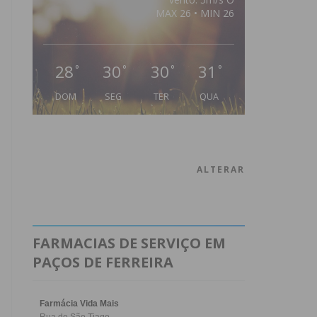
MAX 26 • MIN 26
28
30
30
31
°
°
°
°
DOM
SEG
TER
QUA
ALTERAR
FARMACIAS DE SERVIÇO EM
PAÇOS DE FERREIRA