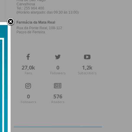
27,0k
0
1,2k
Fans
Followers
Subscribers
0
576
Followers
Readers