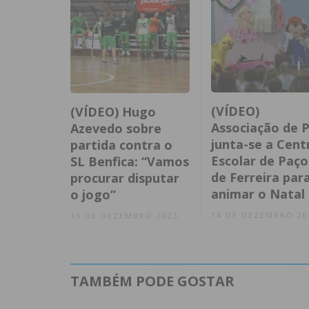
(VÍDEO)
(VÍDEO) Hugo
Associação de P
Azevedo sobre
junta-se a Cent
partida contra o
Escolar de Paço
SL Benfica: “Vamos
de Ferreira par
procurar disputar
animar o Natal
o jogo”
14 DE DEZEMBRO 20
15 DE DEZEMBRO 2023
TAMBÉM PODE GOSTAR