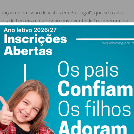
ilitação de emissão de vistos em Portugal”, que se traduz
ços de Ferreira e da região envolvente de “receberem, no
o-verdianos, ao abrigo de um contrato de trabalho”.
abo-verdianos, a Câmara Municipal de Paços de Ferreira
u “muito interesse em estabelecer contactos com o tecido
smos para “eforçar e alargar a internacionalização das
ricanos.
esidente da Assembleia Municipal de Paços de Ferreira,
ex, João Vasconcelos. A visita aconteceu no âmbito da
ment Forum 2022», que decorreu entre quinta-feira e
ram também com responsáveis do Instituto de Emprego e
retor-geral de Emprego Formação Profissional no