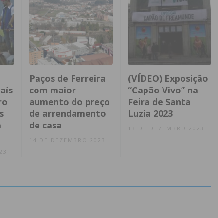
Paços de Ferreira
(VÍDEO) Exposição
aís
com maior
“Capão Vivo” na
ro
aumento do preço
Feira de Santa
s
de arrendamento
Luzia 2023
a
de casa
13 DE DEZEMBRO 2023
14 DE DEZEMBRO 2023
23