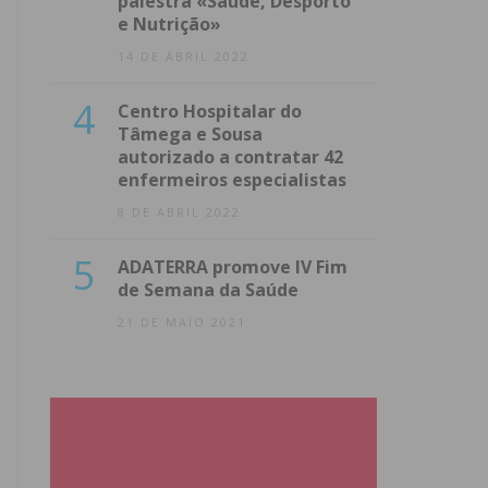
palestra «Saúde, Desporto
e Nutrição»
14 DE ABRIL 2022
4
Centro Hospitalar do
Tâmega e Sousa
autorizado a contratar 42
enfermeiros especialistas
8 DE ABRIL 2022
5
ADATERRA promove IV Fim
de Semana da Saúde
21 DE MAIO 2021