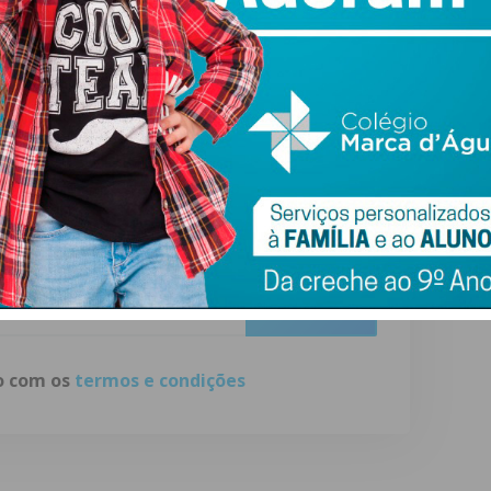
a Associação de Municípios de Cabo Verde e presidente da
).
ewsletter do Imediato
ail e obtenha de forma regular a informação
atualizada.
do com os
termos e condições