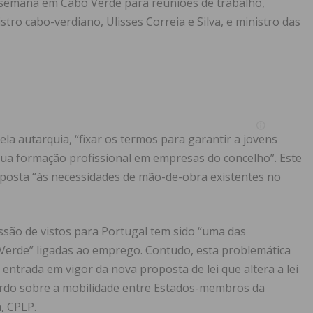
 semana em Cabo Verde para reuniões de trabalho,
o cabo-verdiano, Ulisses Correia e Silva, e ministro das
la autarquia, “fixar os termos para garantir a jovens
sua formação profissional em empresas do concelho”. Este
osta “às necessidades de mão-de-obra existentes no
são de vistos para Portugal tem sido “uma das
o Verde” ligadas ao emprego. Contudo, esta problemática
a entrada em vigor da nova proposta de lei que altera a lei
cordo sobre a mobilidade entre Estados-membros da
, CPLP.