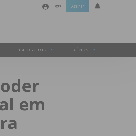
Login
Assinar
Nome de utilizador ou email
*
Senha
*
O
IMEDIATOTV
BÓNUS
Manter sessão
poder
INICIAR SESSÃO
nal em
Perdeu a sua senha?
ira