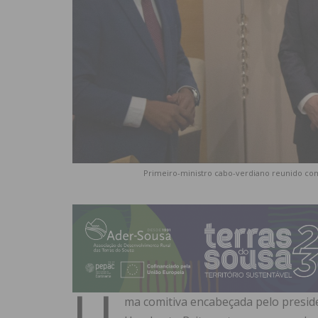
Primeiro-ministro cabo-verdiano reunido com 
U
ma comitiva encabeçada pelo preside