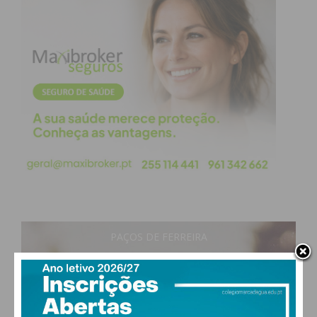
PAÇOS DE FERREIRA
23
°
clear sky
60% humidade
vento: 2m/s OSO
MAX 23 • MIN 23