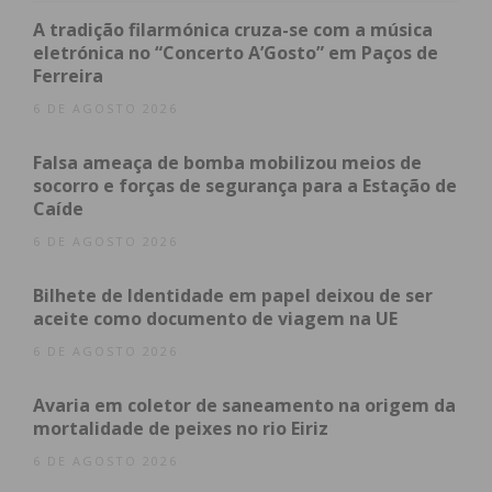
Subscreva a newsletter do
A tradição filarmónica cruza-se com a música
eletrónica no “Concerto A’Gosto” em Paços de
Imediato
Ferreira
6 DE AGOSTO 2026
Assine nossa newsletter por e-mail e
obtenha de forma regular a informação
Falsa ameaça de bomba mobilizou meios de
socorro e forças de segurança para a Estação de
atualizada.
Caíde
6 DE AGOSTO 2026
Bilhete de Identidade em papel deixou de ser
aceite como documento de viagem na UE
Eu li e concordo com os
termos e
6 DE AGOSTO 2026
condições
Avaria em coletor de saneamento na origem da
mortalidade de peixes no rio Eiriz
6 DE AGOSTO 2026