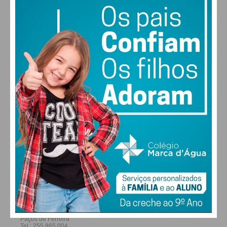
23
29
30
27
°
°
°
°
QUI
SEX
SÁB
DOM
ALTERAR
FARMACIAS DE SERVIÇO EM PAÇOS DE
FERREIRA