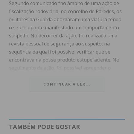
Segundo comunicado “no âmbito de uma ação de
fiscalização rodoviária, no concelho de Paredes, os
militares da Guarda abordaram uma viatura tendo
o seu ocupante manifestado um comportamento
suspeito. No decorrer da ação, foi realizada uma
revista pessoal de segurança ao suspeito, na
sequência da qual foi possível verificar que se
encontrava na posse produto estupefaciente. No
seguimento da ação, foi possível apreender o
seguinte: 842 doses de haxixe; 115 doses de
cocaína; 700 euros em dinheiro”.
CONTINUAR A LER...
No seguimento da ação, o suspeito foi detido e foi
constituído arguido e os factos foram comunicados
ao Tribunal Judicial de Paredes.
TAMBÉM PODE GOSTAR