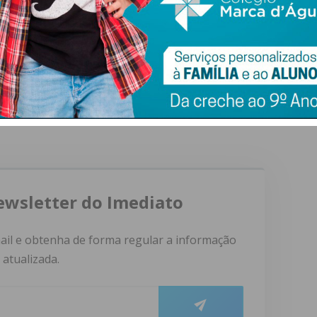
o.
rcar
partilhada pela agência
Funerária de Rebordosa
, a família
a e a hora do funeral ainda não foram definidos, sendo
rão comunicados atempadamente assim que estiverem
ewsletter do Imediato
ail e obtenha de forma regular a informação
atualizada.