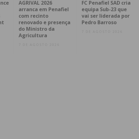
ence
AGRIVAL 2026
FC Penafiel SAD cria
arranca em Penafiel
equipa Sub-23 que
s
com recinto
vai ser liderada por
nt
renovado e presença
Pedro Barroso
do Ministro da
7 DE AGOSTO 2026
Agricultura
7 DE AGOSTO 2026