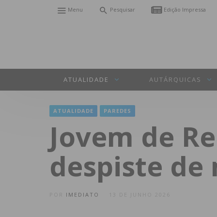
Menu
Pesquisar
Edição Impressa
ATUALIDADE
AUTÁRQUICAS
ATUALIDADE
PAREDES
Jovem de Re
despiste de
POR
IMEDIATO
13 DE JUNHO 2026