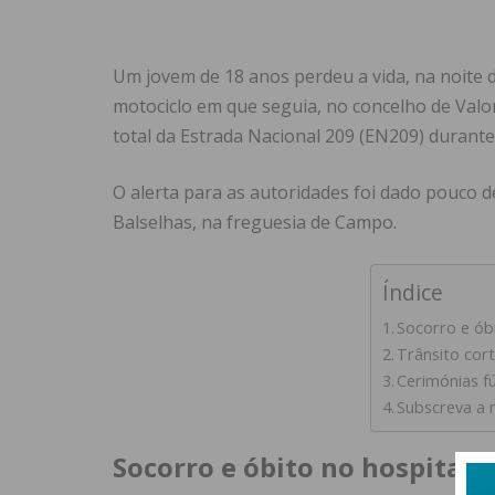
Um jovem de 18 anos perdeu a vida, na noite d
motociclo em que seguia, no concelho de Valon
total da Estrada Nacional 209 (EN209) durant
O alerta para as autoridades foi dado pouco d
Balselhas, na freguesia de Campo.
Índice
Socorro e óbi
Trânsito cor
Cerimónias f
Subscreva a 
Socorro e óbito no hospital