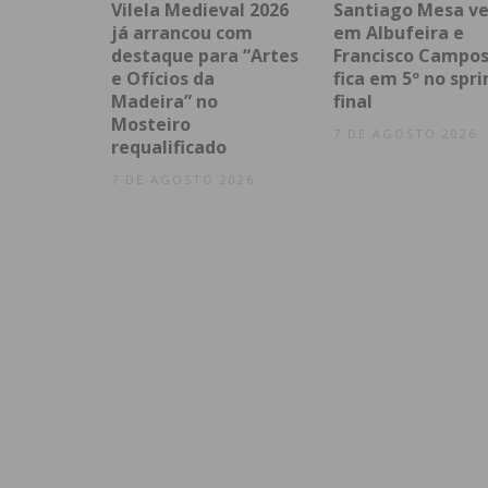
Vilela Medieval 2026
Santiago Mesa v
já arrancou com
em Albufeira e
destaque para “Artes
Francisco Campo
e Ofícios da
fica em 5º no spri
Madeira” no
final
Mosteiro
7 DE AGOSTO 2026
requalificado
7 DE AGOSTO 2026