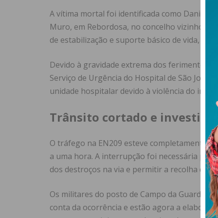
A vítima mortal foi identificada como Daniel Ma
Muro, em Rebordosa, no concelho vizinho de 
de estabilização e suporte básico de vida, a
Devido à gravidade extrema dos ferimentos, D
Serviço de Urgência do Hospital de São João, 
unidade hospitalar devido à violência do impac
Trânsito cortado e investig
O tráfego na EN209 esteve completamente pa
a uma hora. A interrupção foi necessária para 
dos destroços na via e permitir a recolha de i
Os militares do posto de Campo da Guarda Na
conta da ocorrência e estão agora a elaborar 