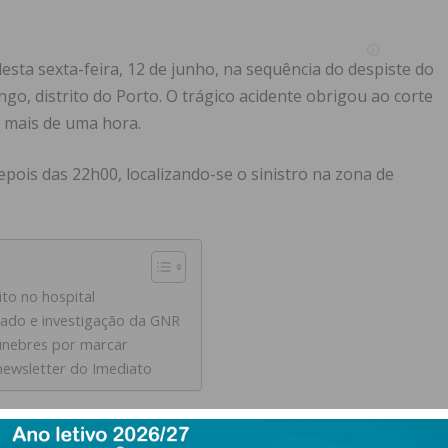
esta sexta-feira, 12 de junho, na sequência do despiste do
go, distrito do Porto. O trágico acidente obrigou ao corte
e mais de uma hora.
epois das 22h00, localizando-se o sinistro na zona de
to no hospital
tado e investigação da GNR
únebres por marcar
newsletter do Imediato