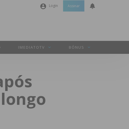
Login
Assinar
Nome de utilizador ou email
*
Senha
*
O
IMEDIATOTV
BÓNUS
Manter sessão
após
INICIAR SESSÃO
alongo
Perdeu a sua senha?