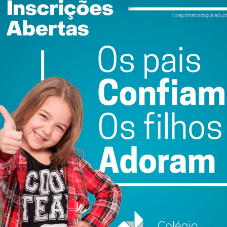
tias Silva, de 18 anos, natural e residente na Rua do
Paredes. No local do acidente, o jovem recebeu manobras
sseguradas pelos Bombeiros Voluntários de Valongo.
aniel Silva foi transportado em estado muito grave para o
no Porto. Contudo, o óbito acabou por ser declarado na
to.
ação da GNR
ralisado em ambos os sentidos por um período superior
garantir a assistência médica à vítima, proceder à limpeza
ndícios por parte das autoridades.
cional Republicana (GNR) estiveram no local, tomaram
o respetivo auto para apurar as circunstâncias e as