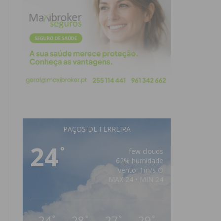
PAÇOS DE FERREIRA
24
°
few clouds
62% humidade
vento: 1m/s O
MAX 24 • MIN 24
24
28
27
29
°
°
°
°