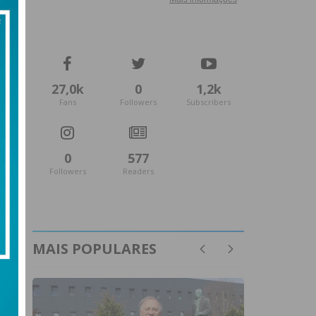
27,0k
0
1,2k
Fans
Followers
Subscribers
0
577
Followers
Readers
MAIS POPULARES