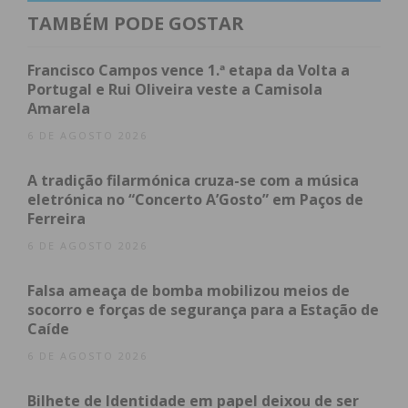
TAMBÉM PODE GOSTAR
concelho. Após o alerta, os militares do Posto
Territorial de Paços de Ferreira iniciaram diligências
Francisco Campos vence 1.ª etapa da Volta a
que permitiram localizar e intercetar a viatura onde
Portugal e Rui Oliveira veste a Camisola
seguia o suspeito.
Amarela
6 DE AGOSTO 2026
Durante a fiscalização rodoviária, o jovem tentou
uma manobra de diversão: enquanto fingia
A tradição filarmónica cruza-se com a música
procurar os documentos de identificação, tentou
eletrónica no “Concerto A’Gosto” em Paços de
desfazer-se discretamente de um lote de
Ferreira
raspadinhas. A tentativa foi, no entanto, travada
6 DE AGOSTO 2026
pelos militares, que recuperaram o material de
Falsa ameaça de bomba mobilizou meios de
imediato.
socorro e forças de segurança para a Estação de
Caíde
Material apreendido
6 DE AGOSTO 2026
Para além do material furtado, a GNR realizou uma
Bilhete de Identidade em papel deixou de ser