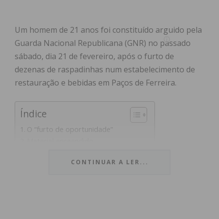
Um homem de 21 anos foi constituído arguido pela
Guarda Nacional Republicana (GNR) no passado
sábado, dia 21 de fevereiro, após o furto de
dezenas de raspadinhas num estabelecimento de
restauração e bebidas em Paços de Ferreira.
Índice
O “furto de oportunidade”
Material apreendido
Subscreva a newsletter do Imediato
CONTINUAR A LER...
O “furto de oportunidade”
Segundo o Comando Territorial do Porto, o crime
ocorreu no interior de um café/restaurante do