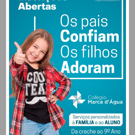
17
°
clear sky
84% humidade
vento: 1m/s E
MAX 17 • MIN 17
30
28
27
29
°
°
°
°
SEX
SÁB
DOM
SEG
ALTERAR
FARMACIAS DE SERVIÇO EM PAÇOS DE
FERREIRA