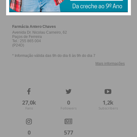
FARMACIAS DE SERVIÇO EM PAÇOS DE
FERREIRA
27,0k
0
1,2k
Fans
Followers
Subscribers
0
577