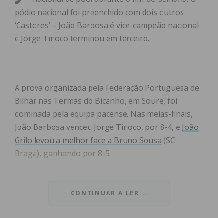
pódio nacional foi preenchido com dois outros
‘Castores’ – João Barbosa é vice-campeão nacional
e Jorge Tinoco terminou em terceiro.
A prova organizada pela Federação Portuguesa de
Bilhar nas Termas do Bicanho, em Soure, foi
dominada pela equipa pacense. Nas meias-finais,
João Barbosa venceu Jorge Tinoco, por 8-4, e
João
Grilo levou a melhor face a Bruno Sousa
(SC
Braga), ganhando por 8-5.
Antes da final, já se sabia que a taça vinha para a
‘Capital do Móvel’, mas os atletas mantiveram a
CONTINUAR A LER...
competitividade. Num jogo renhido,
João Grilo
acabou por conquistar o título
com uma vitória por