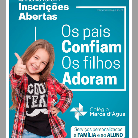
PAÇOS DE FERREIRA
20
°
clear sky
70% humidade
vento: 1m/s SO
MAX 20 • MIN 20
21
29
30
27
°
°
°
°
QUI
SEX
SÁB
DOM
ALTERAR