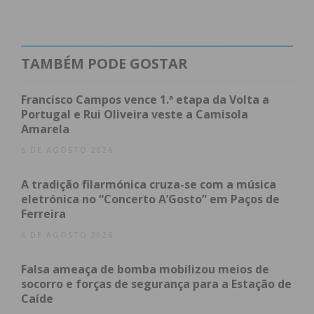
8-7 face ao colega de equipa.
TAMBÉM PODE GOSTAR
Subscreva a newsletter do
Francisco Campos vence 1.ª etapa da Volta a
Imediato
Portugal e Rui Oliveira veste a Camisola
Amarela
Assine nossa newsletter por e-mail e
6 DE AGOSTO 2026
obtenha de forma regular a informação
atualizada.
A tradição filarmónica cruza-se com a música
eletrónica no “Concerto A’Gosto” em Paços de
Ferreira
6 DE AGOSTO 2026
Falsa ameaça de bomba mobilizou meios de
Eu li e concordo com os
termos e
socorro e forças de segurança para a Estação de
condições
Caíde