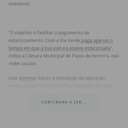
telemóvel.
“O objetivo é facilitar o pagamento de
estacionamento. Com a Via Verde
paga apenas o
tempo em que a sua viatura esteve estacionada
“,
indica a Câmara Municipal de Paços de Ferreira, nas
redes sociais.
Este
sistema
requer a instalação da aplicação,
sendo que existem instruções colocadas em cada
parcómetro, assegura ainda a autarquia.
CONTINUAR A LER...
Subscreva a newsletter do