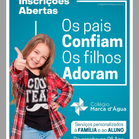
14
°
clear sky
89% humidade
vento: 1m/s ESE
MAX 14 • MIN 14
28
29
29
28
°
°
°
°
QUI
SEX
SÁB
DOM
ALTERAR
FARMACIAS DE SERVIÇO EM PAÇOS DE
FERREIRA