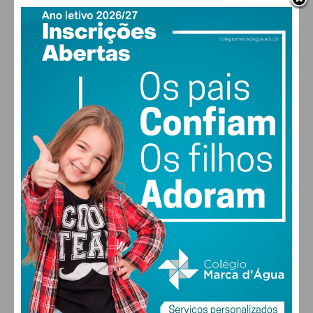
PAÇOS DE FERREIRA
17
°
clear sky
94% humidade
vento: 1m/s E
MAX 17 • MIN 17
28
30
30
31
°
°
°
°
DOM
SEG
TER
QUA
ALTERAR