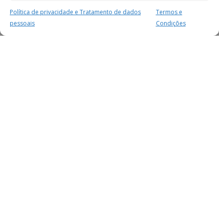
Política de privacidade e Tratamento de dados
Termos e
pessoais
Condições
MAIS PARA SI
FACEBOOK
TWITTER
YOUTUBE
INSTAGRAM
READERS
SERVIÇOS
SOBRE NÓS