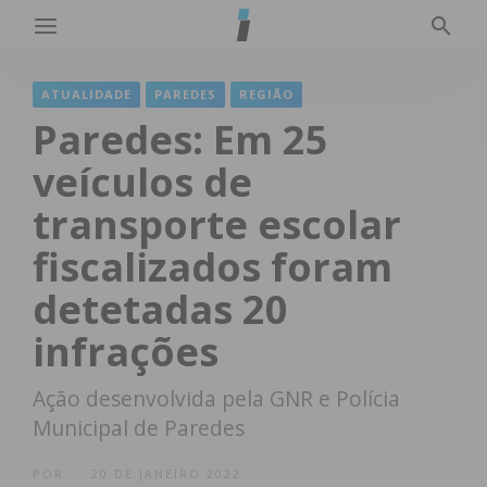
ATUALIDADE
PAREDES
REGIÃO
Paredes: Em 25
veículos de
transporte escolar
fiscalizados foram
detetadas 20
infrações
Ação desenvolvida pela GNR e Polícia
Municipal de Paredes
POR
20 DE JANEIRO 2022