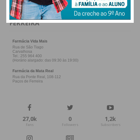
FARMACIAS DE SERVIÇO EM PAÇOS DE
FERREIRA
27,0k
0
1,2k
Fans
Followers
Subscribers