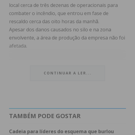
local cerca de três dezenas de operacionais para
combater o incêndio, que entrou em fase de
rescaldo cerca das oito horas da manhã.
Apesar dos danos causados no silo e na zona
envolvente, a área de produção da empresa não foi
afetada.
Subscreva a newsletter do
CONTINUAR A LER...
Imediato
Assine nossa newsletter por e-mail e
obtenha de forma regular a informação
TAMBÉM PODE GOSTAR
atualizada.
Cadeia para líderes do esquema que burlou