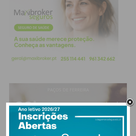
PAÇOS DE FERREIRA
28
°
clear sky
50% humidade
vento: 5m/s ONO
MAX 28 • MIN 27