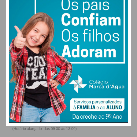
28
30
30
31
°
°
°
°
DOM
SEG
TER
QUA
ALTERAR
FARMACIAS DE SERVIÇO EM PAÇOS DE
FERREIRA