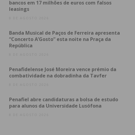
bancos em 17 milhões de euros com falsos
leasings
8 DE AGOSTO 2026
Banda Musical de Paços de Ferreira apresenta
Eu li e concordo com os
termos e
“Concerto A’Gosto” esta noite na Praça da
condições
República
8 DE AGOSTO 2026
Penafidelense José Moreira vence prémio da
combatividade na dobradinha da Tavfer
8 DE AGOSTO 2026
Penafiel abre candidaturas a bolsa de estudo
para alunos da Universidade Lusófona
8 DE AGOSTO 2026