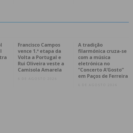
l
Francisco Campos
A tradição
l
vence 1.ª etapa da
filarmónica cruza-se
tra
Volta a Portugal e
com a música
Rui Oliveira veste a
eletrónica no
Camisola Amarela
“Concerto A’Gosto”
em Paços de Ferreira
6 DE AGOSTO 2026
6 DE AGOSTO 2026