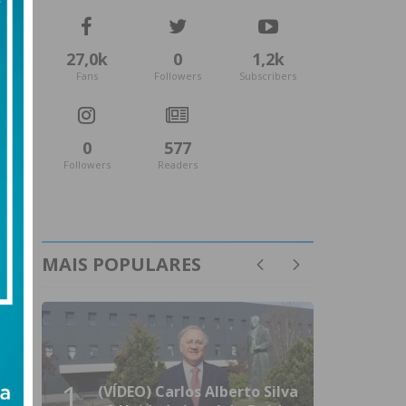
27,0k
0
1,2k
Fans
Followers
Subscribers
0
577
Followers
Readers
MAIS POPULARES
1
(VÍDEO) Carlos Alberto Silva