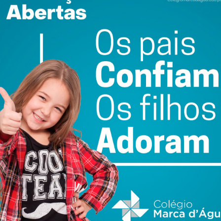
do com os
termos e condições