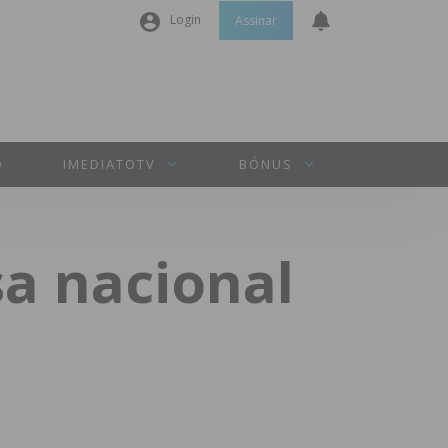
Login
Assinar
Nome de utilizador ou email
*
Senha
*
O
IMEDIATOTV
BÓNUS
Manter sessão
a nacional
INICIAR SESSÃO
Perdeu a sua senha?