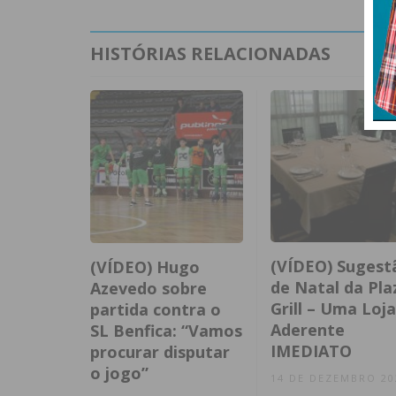
HISTÓRIAS RELACIONADAS
(VÍDEO) Sugest
(VÍDEO) Hugo
de Natal da Pla
Azevedo sobre
Grill – Uma Loja
partida contra o
Aderente
SL Benfica: “Vamos
IMEDIATO
procurar disputar
o jogo”
14 DE DEZEMBRO 20