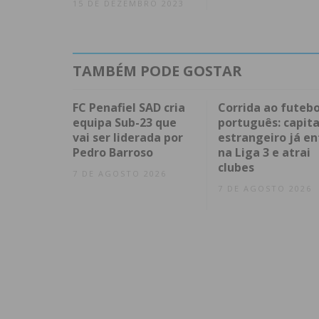
15 DE DEZEMBRO 2023
TAMBÉM PODE GOSTAR
FC Penafiel SAD cria
Corrida ao futebo
equipa Sub-23 que
português: capita
vai ser liderada por
estrangeiro já en
Pedro Barroso
na Liga 3 e atrai
clubes
7 DE AGOSTO 2026
7 DE AGOSTO 2026