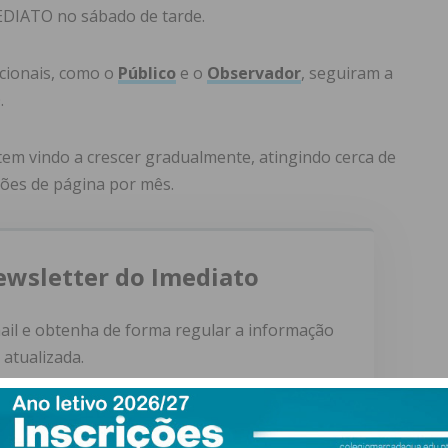
MEDIATO no sábado de tarde.
cionais, como o
Público
e o
Observador
, seguiram a
.
tem vindo a crescer gradualmente, atingindo cerca de
ações de página por mês.
ewsletter do Imediato
ail e obtenha de forma regular a informação
atualizada.