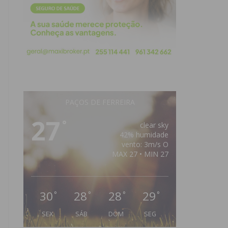
PAÇOS DE FERREIRA
27
°
clear sky
42% humidade
vento: 3m/s O
MAX 27 • MIN 27
30
28
28
29
°
°
°
°
SEX
SÁB
DOM
SEG