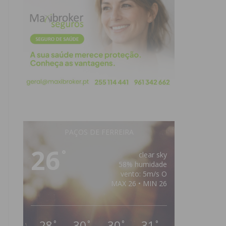
PAÇOS DE FERREIRA
26
°
clear sky
58% humidade
vento: 5m/s O
MAX 26 • MIN 26
28
30
30
31
°
°
°
°