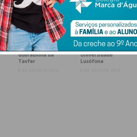
Penafidelense José
Penafiel abre
Moreira vence
candidaturas a bolsa
rto
prémio da
de estudo para
te
combatividade na
alunos da
dobradinha da
Universidade
Tavfer
Lusófona
8 DE AGOSTO 2026
8 DE AGOSTO 2026