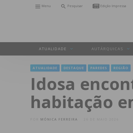
Menu
Pesquisar
Edição Impressa
ATUALIDADE
AUTÁRQUICAS
ATUALIDADE
DESTAQUE
PAREDES
REGIÃO
Idosa encon
habitação 
POR
MÓNICA FERREIRA
26 DE MAIO 2026