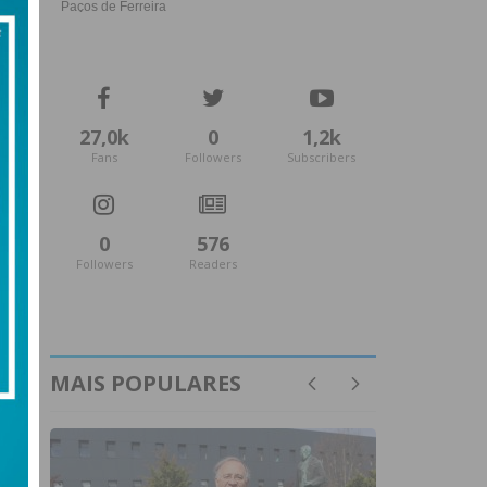
27,0k
0
1,2k
Fans
Followers
Subscribers
0
576
Followers
Readers
MAIS POPULARES