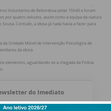
iros Voluntários de Rebordosa pelas 15h43 e foram
os por quatro veículos, assim como a equipa da viatura
 Sousa. Contudo, a idosa já nada havia a fazer para
a da Unidade Móvel de Intervenção Psicológica de
miliares da idosa.
eis elementos, aguardando-se a chegada da Polícia
o.
ewsletter do Imediato
ail e obtenha de forma regular a informação