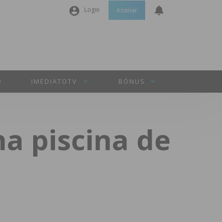
Login
Assinar
Nome de utilizador ou email
*
Senha
*
O
IMEDIATOTV
BÓNUS
Manter sessão
a piscina de
INICIAR SESSÃO
Perdeu a sua senha?