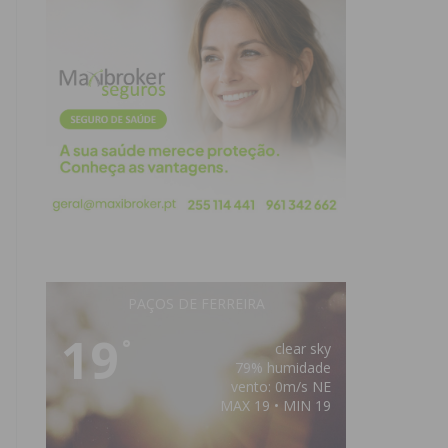
PAÇOS DE FERREIRA
19
°
clear sky
79% humidade
vento: 0m/s NE
MAX 19 • MIN 19