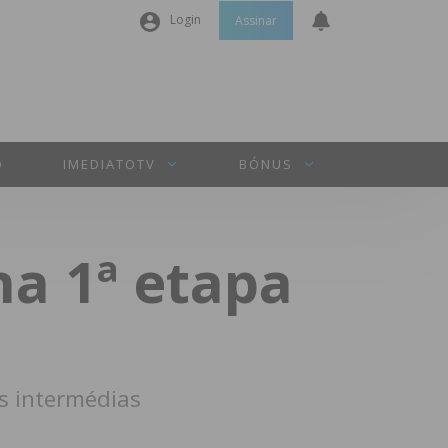
Login
Assinar
Nome de utilizador ou email
*
Senha
*
O
IMEDIATOTV
BÓNUS
Manter sessão
a 1ª etapa
INICIAR SESSÃO
Perdeu a sua senha?
s intermédias