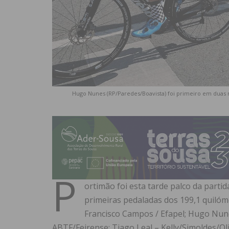
Hugo Nunes (RP/Paredes/Boavista) foi primeiro em duas 
P
ortimão foi esta tarde palco da partid
primeiras pedaladas dos 199,1 quilóm
Francisco Campos / Efapel; Hugo Nun
ABTF/Feirense; Tiago Leal – Kelly/Simoldes/O