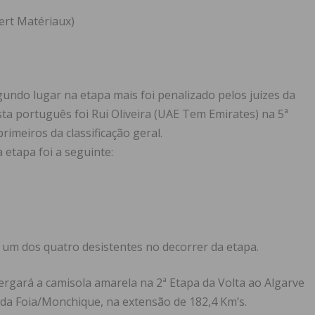
ert Matériaux)
ndo lugar na etapa mais foi penalizado pelos juízes da
ista português foi Rui Oliveira (UAE Tem Emirates) na 5ª
primeiros da classificação geral.
a etapa foi a seguinte:
 um dos quatro desistentes no decorrer da etapa.
vergará a camisola amarela na 2ª Etapa da Volta ao Algarve
to da Foia/Monchique, na extensão de 182,4 Km’s.