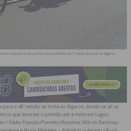
metas volantes e um prémio de montanha na 1ª etapa da Volta ao Algarve
a para a 48ª edição da Volta ao Algarve, dando-se ali as
etros que levaram o pelotão até à meta em Lagos.
es / Rádio Popular/Paredes/Boavista; Márcio Barbosa –
liveirense e Nuno Meireles – Aviludo/Louletano são os