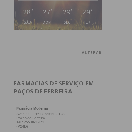
28
27
29
29
°
°
°
°
SÁB
DOM
SEG
TER
ALTERAR
FARMACIAS DE SERVIÇO EM
PAÇOS DE FERREIRA