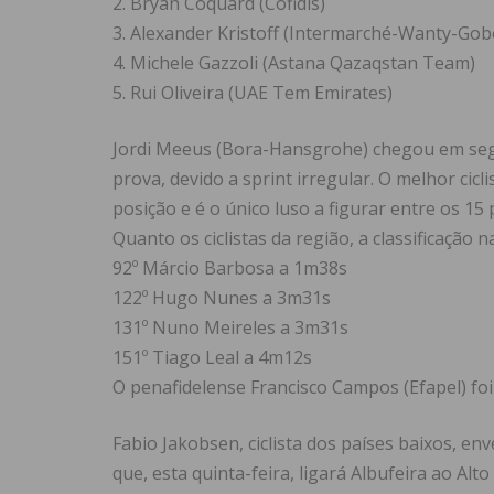
2. Bryan Coquard (Cofidis)
3. Alexander Kristoff (Intermarché-Wanty-Gob
4. Michele Gazzoli (Astana Qazaqstan Team)
5. Rui Oliveira (UAE Tem Emirates)
Jordi Meeus (Bora-Hansgrohe) chegou em segu
prova, devido a sprint irregular. O melhor cicl
posição e é o único luso a figurar entre os 15 
Quanto os ciclistas da região, a classificação n
92º Márcio Barbosa a 1m38s
122º Hugo Nunes a 3m31s
131º Nuno Meireles a 3m31s
151º Tiago Leal a 4m12s
O penafidelense Francisco Campos (Efapel) foi
Fabio Jakobsen, ciclista dos países baixos, en
que, esta quinta-feira, ligará Albufeira ao Al