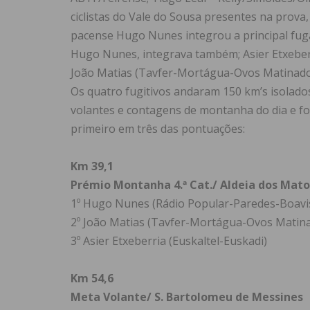
ciclistas do Vale do Sousa presentes na prova
pacense Hugo Nunes integrou a principal fuga
Hugo Nunes, integrava também; Asier Etxeberri
João Matias (Tavfer-Mortágua-Ovos Matinado
Os quatro fugitivos andaram 150 km’s isolado
volantes e contagens de montanha do dia e f
primeiro em três das pontuações:
Km 39,1
Prémio Montanha 4.ª Cat./ Aldeia dos Mato
1º Hugo Nunes (Rádio Popular-Paredes-Boavi
2º João Matias (Tavfer-Mortágua-Ovos Matin
3º Asier Etxeberria (Euskaltel-Euskadi)
Km 54,6
Meta Volante/ S. Bartolomeu de Messines