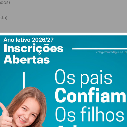
ados)
sta)
ados)
sta)
sta)