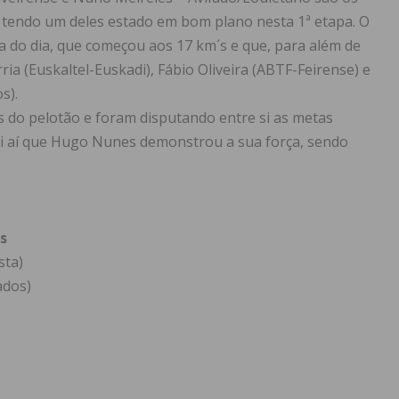
, tendo um deles estado em bom plano nesta 1ª etapa. O
 do dia, que começou aos 17 km´s e que, para além de
a (Euskaltel-Euskadi), Fábio Oliveira (ABTF-Feirense) e
s).
s do pelotão e foram disputando entre si as metas
oi aí que Hugo Nunes demonstrou a sua força, sendo
s
sta)
ados)