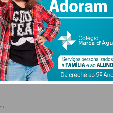
sta)
dos pelo pelotão a 32 km´s da meta, pouco depois de uma
 grosso da coluna de ciclistas.
 por se dar em pelotão e o sprinter Fabio Jakobsen
 Avenida das Descobertas, repetindo os êxitos de 2019 e
m)