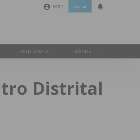
Login
Assinar
Nome de utilizador ou email
*
Senha
*
O
IMEDIATOTV
BÓNUS
Manter sessão
tro Distrital
INICIAR SESSÃO
Perdeu a sua senha?