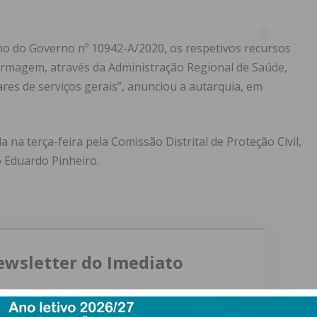
cho do Governo nº 10942-A/2020, os respetivos recursos
rmagem, através da Administração Regional de Saúde,
ares de serviços gerais”, anunciou a autarquia, em
 na terça-feira pela Comissão Distrital de Proteção Civil,
o Eduardo Pinheiro.
ewsletter do Imediato
ail e obtenha de forma regular a informação