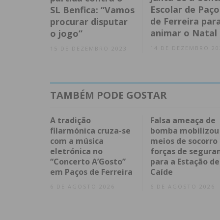
Escolar de Paço
SL Benfica: “Vamos
de Ferreira par
procurar disputar
animar o Natal
o jogo”
14 DE DEZEMBRO 20
15 DE DEZEMBRO 2023
TAMBÉM PODE GOSTAR
A tradição
Falsa ameaça de
filarmónica cruza-se
bomba mobilizou
com a música
meios de socorro
eletrónica no
forças de segura
“Concerto A’Gosto”
para a Estação de
em Paços de Ferreira
Caíde
6 DE AGOSTO 2026
6 DE AGOSTO 2026