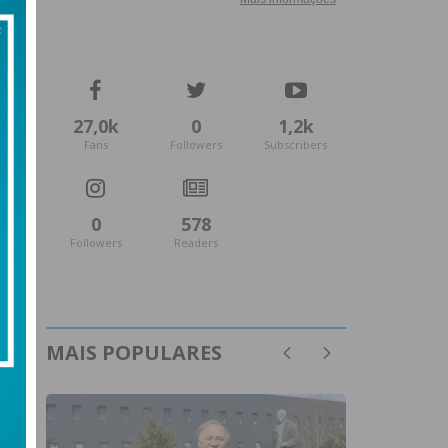
27,0k
0
1,2k
Fans
Followers
Subscribers
0
578
Followers
Readers
MAIS POPULARES