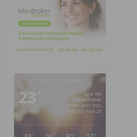
PAÇOS DE FERREIRA
23
°
clear sky
60% humidade
vento: 2m/s OSO
MAX 23 • MIN 23
23
29
30
27
°
°
°
°