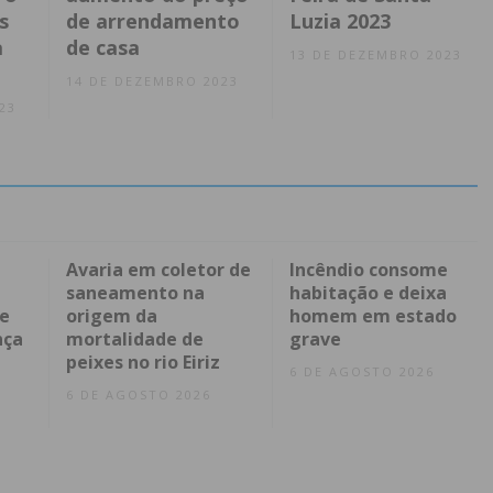
s
de arrendamento
Luzia 2023
a
de casa
13 DE DEZEMBRO 2023
14 DE DEZEMBRO 2023
23
Avaria em coletor de
Incêndio consome
saneamento na
habitação e deixa
 e
origem da
homem em estado
nça
mortalidade de
grave
peixes no rio Eiriz
6 DE AGOSTO 2026
6 DE AGOSTO 2026