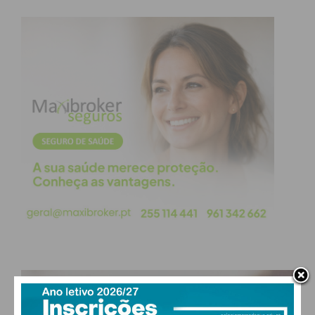
Subscreva a newsletter do
Imediato
Assine nossa newsletter por e-mail e
obtenha de forma regular a informação
atualizada.
PAÇOS DE FERREIRA
Eu li e concordo com os
termos e