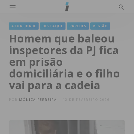
ATUALIDADE
DESTAQUE
PAREDES
REGIÃO
Homem que baleou
inspetores da PJ fica
em prisão
domiciliária e o filho
vai para a cadeia
POR
MÓNICA FERREIRA
12 DE FEVEREIRO 2026