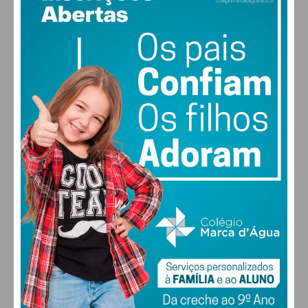
12
°
clear sky
condições
95% humidade
vento: 1m/s E
MAX 12 • MIN 12
30
30
30
28
°
°
°
°
QUI
SEX
SÁB
DOM
ALTERAR
FARMACIAS DE SERVIÇO EM PAÇOS DE
FERREIRA