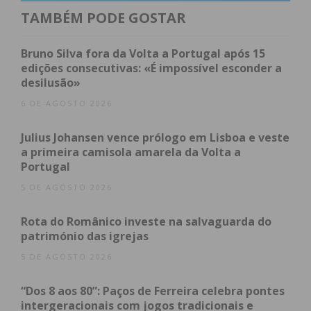
habitação por uma porta traseira. “Nesse preciso
TAMBÉM PODE GOSTAR
momento, foi surpreendido pelo alvo principal da
respetiva diligência, um homem com 43 anos, com o
Bruno Silva fora da Volta a Portugal após 15
qual se envolveu física e violentamente”, refere a PJ.
edições consecutivas: «É impossível esconder a
desilusão»
Quando um segundo inspetor de deslocou ao local,
6 DE AGOSTO 2026
os dois foram surpreendidos por Henrique Neto, o
Julius Johansen vence prólogo em Lisboa e veste
pai do visado, de 77 anos, que empunhava uma
a primeira camisola amarela da Volta a
pistola de calibre 6.35 mm, “e que, de imediato,
Portugal
realizou dois disparos na direção de um dos
5 DE AGOSTO 2026
inspetores, acabando por ser atingido
superficialmente na zona da cabeça”.
Rota do Românico investe na salvaguarda do
património das igrejas
Durante a situação Marinho Neto conseguiu
5 DE AGOSTO 2026
“alguma liberdade de movimentos” e tentou
apoderar-se da arma do seu pai, no sentido de usá-
“Dos 8 aos 80”: Paços de Ferreira celebra pontes
intergeracionais com jogos tradicionais e
la. “Nesse preciso momento, e já com um dos