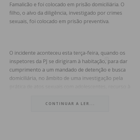
Famalicão e foi colocado em prisão domiciliária. O
filho, o alvo da diligência, investigado por crimes
sexuais, foi colocado em prisão preventiva.
O incidente aconteceu esta terça-feira, quando os
inspetores da PJ se dirigiram à habitação, para dar
cumprimento a um mandado de detenção e busca
domiciliária, no âmbito de uma investigação pela
prática de atos sexuais com adolescentes, recurso à
prostituição de menores, pornografia de menores
e aliciamento de menores para fins sexuais.
CONTINUAR A LER...
Quando os militares tentaram entrar na casa,
Marinho Neto, o alvo da investigação, resistiu, mas
um inspetor acabou por aceder ao interior da