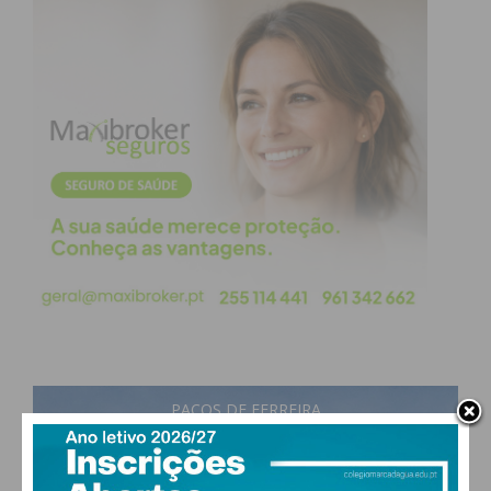
PAÇOS DE FERREIRA
25
°
few clouds
62% humidade