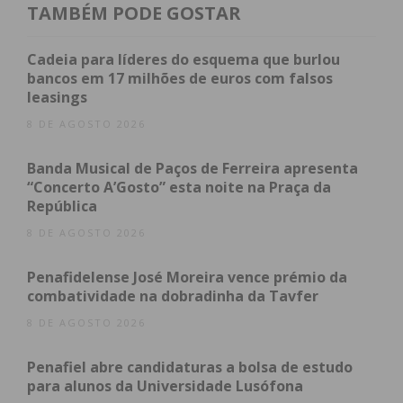
seu legítimo proprietário.
TAMBÉM PODE GOSTAR
O suspeito foi identificado e os factos foram
Cadeia para líderes do esquema que burlou
comunicados ao Tribunal Judicial de Paredes.
bancos em 17 milhões de euros com falsos
leasings
8 DE AGOSTO 2026
Banda Musical de Paços de Ferreira apresenta
“Concerto A’Gosto” esta noite na Praça da
República
8 DE AGOSTO 2026
Penafidelense José Moreira vence prémio da
combatividade na dobradinha da Tavfer
8 DE AGOSTO 2026
Penafiel abre candidaturas a bolsa de estudo
para alunos da Universidade Lusófona