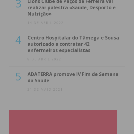
3
Lions Clube de Paços de Ferreira vai
realizar palestra «Saúde, Desporto e
Nutrição»
14 DE ABRIL 2022
4
Centro Hospitalar do Tâmega e Sousa
autorizado a contratar 42
enfermeiros especialistas
8 DE ABRIL 2022
5
ADATERRA promove IV Fim de Semana
da Saúde
21 DE MAIO 2021