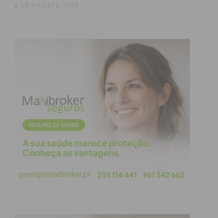
8 DE AGOSTO 2026
Subscreva a newsletter do
Imediato
Assine nossa newsletter por e-mail e
obtenha de forma regular a informação
atualizada.
Eu li e concordo com os
termos e
condições