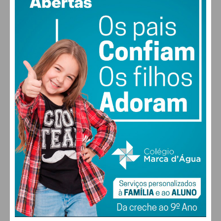
vento: 3m/s O
MAX 25 • MIN 24
27
30
30
31
°
°
°
°
DOM
SEG
TER
QUA
ALTERAR
FARMACIAS DE SERVIÇO EM PAÇOS DE
FERREIRA