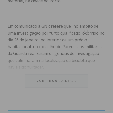
material, na cidade do Porto.
Em comunicado a GNR refere que “no âmbito de
uma investigação por furto qualificado, ocorrido no
dia 26 de janeiro, no interior de um prédio
habitacional, no concelho de Paredes, os militares
da Guarda realizaram diligências de investigação
que culminaram na localização da bicicleta que
havia sido furtada”.
No decorrer da ação, apurou-se que a bicicleta
CONTINUAR A LER...
furtada tinha sido colocada à venda numa
plataforma online, o que levou à sua recuperação e
à identificação do suspeito. A bicicleta recuperada,
num valor estimado de mil euros, foi entregue ao