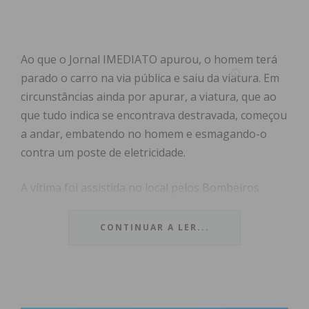
Ao que o Jornal IMEDIATO apurou, o homem terá
parado o carro na via pública e saiu da viatura. Em
circunstâncias ainda por apurar, a viatura, que ao
que tudo indica se encontrava destravada, começou
a andar, embatendo no homem e esmagando-o
contra um poste de eletricidade.
A vítima foi assistida no local pelos Bombeiros
Voluntários de Lordelo e pela equipa da viatura
médica de emergência e reanimação do Vale do
CONTINUAR A LER...
Sousa e transportada, em estado grave, para o
Hospital Padre Américo, em Penafiel.