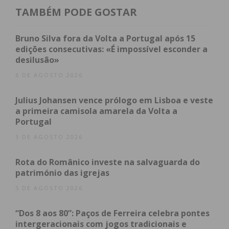
Subscreva a newsletter do
TAMBÉM PODE GOSTAR
Imediato
Bruno Silva fora da Volta a Portugal após 15
edições consecutivas: «É impossível esconder a
Assine nossa newsletter por e-mail e
desilusão»
obtenha de forma regular a informação
6 DE AGOSTO 2026
atualizada.
Julius Johansen vence prólogo em Lisboa e veste
a primeira camisola amarela da Volta a
Portugal
5 DE AGOSTO 2026
Eu li e concordo com os
termos e
Rota do Românico investe na salvaguarda do
condições
património das igrejas
5 DE AGOSTO 2026
“Dos 8 aos 80”: Paços de Ferreira celebra pontes
intergeracionais com jogos tradicionais e