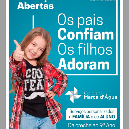
17
clear sky
79% humidade
vento: 1m/s E
MAX 18 • MIN 17
30
30
30
28
°
°
°
°
QUI
SEX
SÁB
DOM
ALTERAR
FARMACIAS DE SERVIÇO EM PAÇOS DE
FERREIRA