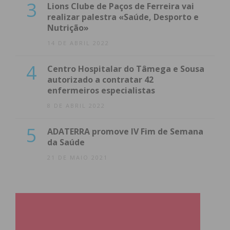
3
Lions Clube de Paços de Ferreira vai
realizar palestra «Saúde, Desporto e
Nutrição»
14 DE ABRIL 2022
4
Centro Hospitalar do Tâmega e Sousa
autorizado a contratar 42
enfermeiros especialistas
8 DE ABRIL 2022
5
ADATERRA promove IV Fim de Semana
da Saúde
21 DE MAIO 2021