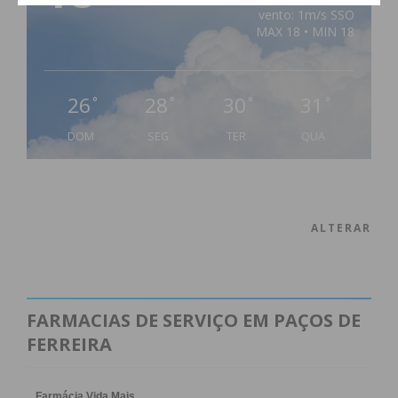
vento: 1m/s SSO
MAX 18 • MIN 18
26
28
30
31
°
°
°
°
DOM
SEG
TER
QUA
ALTERAR
FARMACIAS DE SERVIÇO EM PAÇOS DE
FERREIRA