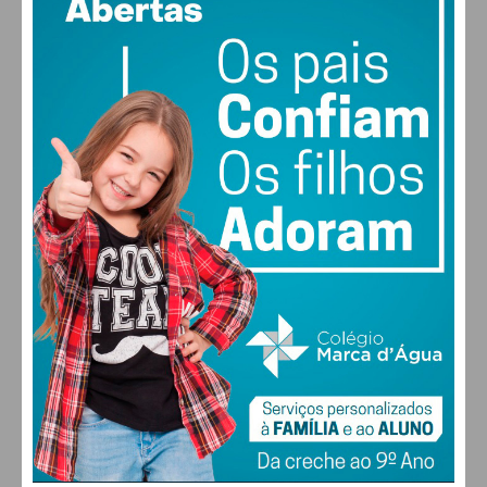
PAÇOS DE FERREIRA
18
°
few clouds
91% humidade