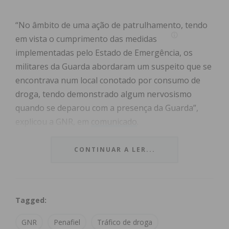
“No âmbito de uma ação de patrulhamento, tendo
em vista o cumprimento das medidas
implementadas pelo Estado de Emergência, os
militares da Guarda abordaram um suspeito que se
encontrava num local conotado por consumo de
droga, tendo demonstrado algum nervosismo
quando se deparou com a presença da Guarda”,
explicou a GNR, em
comunicado
.
Os militares do Posto Territorial de Paço de Sousa
CONTINUAR A LER...
realizaram ainda uma
revista
ao suspeito, tendo
apreendido 28 doses de haxixe, duas navalhas, um
x-ato, cerca de 40 euros em numerário e vário
Tagged:
material utilizado para o corte e embalamento de
produto estupefaciente.
GNR
Penafiel
Tráfico de droga