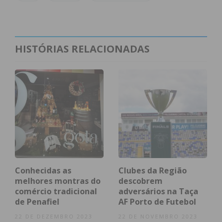
O detido foi constituído arguido, e os factos foram
remetidos ao Tribunal Judicial de Penafiel.
HISTÓRIAS RELACIONADAS
Subscreva a newsletter do
Imediato
Assine nossa newsletter por e-mail e
obtenha de forma regular a informação
atualizada.
Conhecidas as
Clubes da Região
melhores montras do
descobrem
comércio tradicional
adversários na Taça
de Penafiel
AF Porto de Futebol
Eu li e concordo com os
termos e
22 DE DEZEMBRO 2023
22 DE NOVEMBRO 2023
condições