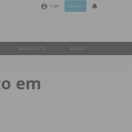
Login
Assinar
Nome de utilizador ou email
*
Senha
*
O
IMEDIATOTV
BÓNUS
Manter sessão
go em
INICIAR SESSÃO
Perdeu a sua senha?