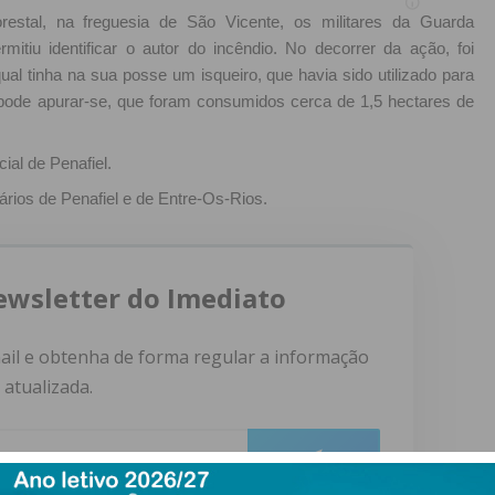
restal, na freguesia de São Vicente, os militares da Guarda
itiu identificar o autor do incêndio. No decorrer da ação, foi
ual tinha na sua posse um isqueiro, que havia sido utilizado para
s pode apurar-se, que foram consumidos cerca de 1,5 hectares de
cial de Penafiel.
rios de Penafiel e de Entre-Os-Rios.
ewsletter do Imediato
ail e obtenha de forma regular a informação
atualizada.