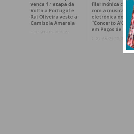
vence 1.ª etapa da
filarmónica cruza
Volta a Portugal e
com a música
Rui Oliveira veste a
eletrónica no
Camisola Amarela
“Concerto A’Gost
em Paços de Ferr
6 DE AGOSTO 2026
6 DE AGOSTO 2026