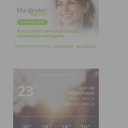
PAÇOS DE FERREIRA
23
°
clear sky
59% humidade
vento: 1m/s O
MAX 23 • MIN 23
30
28
28
29
°
°
°
°