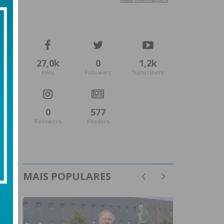
27,0k
0
1,2k
Fans
Followers
Subscribers
0
577
Followers
Readers
MAIS POPULARES