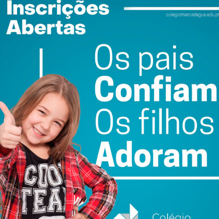
do com os
termos e condições
Falsa ameaça de
Bilhete de