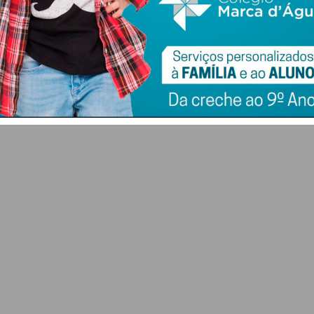
-se
bomba mobilizou
Identidade em papel
meios de socorro e
deixou de ser aceite
forças de segurança
como documento de
o”
para a Estação de
viagem na UE
eira
Caíde
6 DE AGOSTO 2026
6 DE AGOSTO 2026