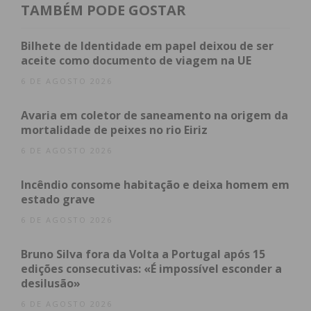
presente à competente autoridade judiciária para
TAMBÉM PODE GOSTAR
primeiro interrogatório judicial e aplicação de
medidas de coação.
Bilhete de Identidade em papel deixou de ser
aceite como documento de viagem na UE
6 DE AGOSTO 2026
Subscreva a newsletter do
Avaria em coletor de saneamento na origem da
Imediato
mortalidade de peixes no rio Eiriz
6 DE AGOSTO 2026
Assine nossa newsletter por e-mail e
obtenha de forma regular a informação
Incêndio consome habitação e deixa homem em
estado grave
atualizada.
6 DE AGOSTO 2026
Bruno Silva fora da Volta a Portugal após 15
edições consecutivas: «É impossível esconder a
desilusão»
Eu li e concordo com os
termos e
6 DE AGOSTO 2026
condições