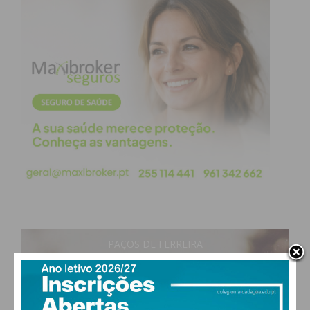
PAÇOS DE FERREIRA
28
°
clear sky
51% humidade
vento: 3m/s ONO