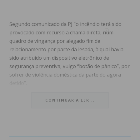
Segundo comunicado da PJ ”o incêndio terá sido
provocado com recurso a chama direta, num
quadro de vingança por alegado fim de
relacionamento por parte da lesada, à qual havia
sido atribuído um dispositivo eletrônico de
segurança preventiva, vulgo “botão de pânico”, por
sofrer de violência doméstica da parte do agora
detido”.
O incêndio consumiu a habitação na totalidade,
CONTINUAR A LER...
colocando ainda em perigo outras habitações
contíguas.
O detido, sem antecedentes criminais, vai ser