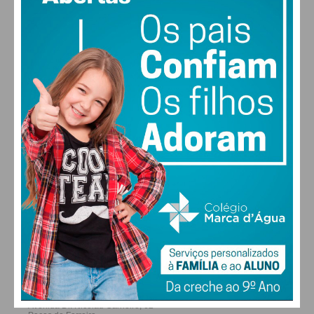
MAX 28 • MIN 28
30
30
29
28
°
°
°
°
QUI
SEX
SÁB
DOM
ALTERAR
FARMACIAS DE SERVIÇO EM PAÇOS DE
FERREIRA