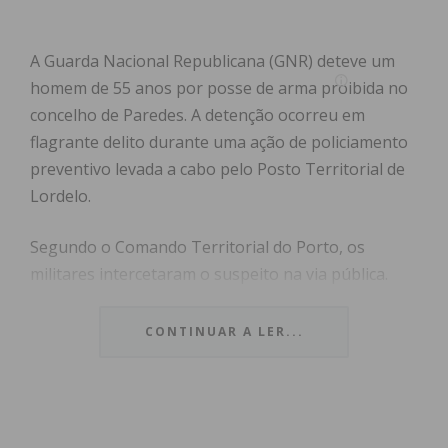
A Guarda Nacional Republicana (GNR) deteve um
homem de 55 anos por posse de arma proibida no
concelho de Paredes. A detenção ocorreu em
flagrante delito durante uma ação de policiamento
preventivo levada a cabo pelo Posto Territorial de
Lordelo.
Segundo o Comando Territorial do Porto, os
militares intercetaram o suspeito na via pública.
Após a abordagem, confirmou-se que o homem
estava na posse de uma arma de fogo municiada,
CONTINUAR A LER...
acompanhada de acessórios de precisão, sem que
para tal tivesse a devida documentação legal.
Índice