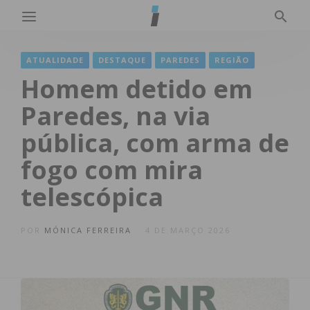
ATUALIDADE
DESTAQUE
PAREDES
REGIÃO
Homem detido em
Paredes, na via
pública, com arma de
fogo com mira
telescópica
POR
MÓNICA FERREIRA
4 DE MARÇO 2026