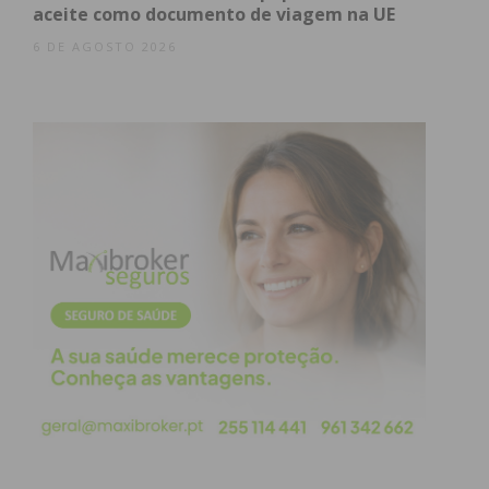
O detido foi constituído arguido e o caso seguiu
aceite como documento de viagem na UE
para o
Tribunal Judicial de Paredes
, onde serão
6 DE AGOSTO 2026
aplicadas as medidas de coação adequadas. A posse
de arma de fogo sem a licença de uso e porte de
arma (LUPA) é um crime previsto e punido pela Lei
das Armas em Portugal.
Subscreva a newsletter do
Imediato
Assine nossa newsletter por e-mail e
obtenha de forma regular a informação
atualizada.