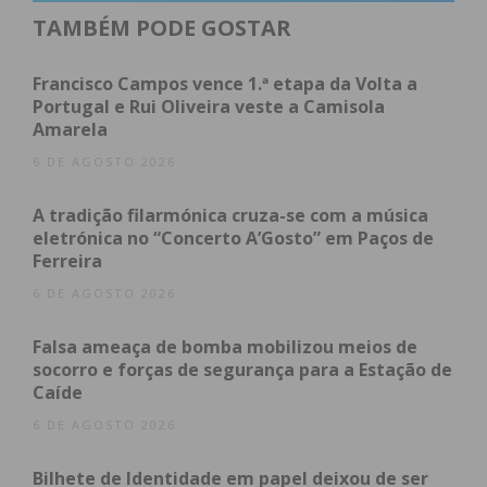
TAMBÉM PODE GOSTAR
Material Apreendido
Procedimentos Judiciais
Francisco Campos vence 1.ª etapa da Volta a
Subscreva a newsletter do Imediato
Portugal e Rui Oliveira veste a Camisola
Amarela
Material Apreendido
6 DE AGOSTO 2026
No decorrer da operação, a GNR apreendeu o
A tradição filarmónica cruza-se com a música
seguinte material:
eletrónica no “Concerto A’Gosto” em Paços de
Ferreira
Uma arma de fogo
equipada com mira
6 DE AGOSTO 2026
telescópica;
Um carregador
e 17 munições;
Falsa ameaça de bomba mobilizou meios de
socorro e forças de segurança para a Estação de
Um x-ato.
Caíde
Procedimentos Judiciais
6 DE AGOSTO 2026
Bilhete de Identidade em papel deixou de ser