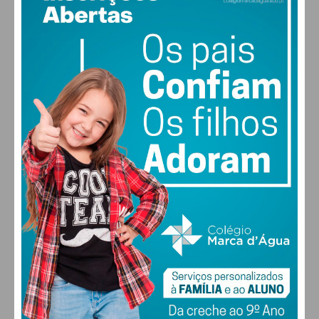
19
°
clear sky
64% humidade
vento: 1m/s SO
MAX 19 • MIN 19
30
28
28
29
°
°
°
°
SEX
SÁB
DOM
SEG
ALTERAR
FARMACIAS DE SERVIÇO EM PAÇOS DE
FERREIRA