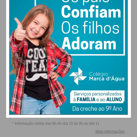
SEG
TER
QUA
QUI
ALTERAR
FARMACIAS DE SERVIÇO EM PAÇOS DE
FERREIRA