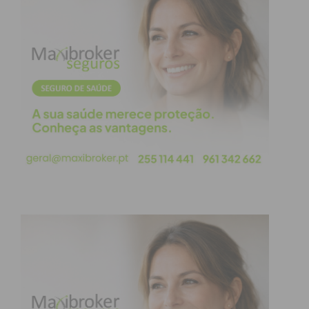
Portal Queixa
Submeta a denúncia online em
Eletrónica
queixaselectronicas.mai.gov.pt
.
Presencialmente
No posto da GNR mais próximo
(contactos disponíveis em
www.gnr.pt/contactos.aspx
).
Cidadãos Surdos
Aplicação
App MAI112
(exclusiva para
(App)
a comunidade surda, disponível em
www.112.pt
).
Cidadãos Surdos
Aplicação
SMS Segurança
(SMS)
(informações em
www.gnr.pt
).
A denúncia pode salvar
vidas. Não se remeta ao
silêncio.