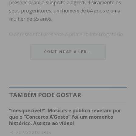
presenciaram o suspeito a agredir fisicamente os
seus progenitores: um homem de 64 anos e uma
mulher de 55 anos.
O agressor foi presente a primeiro interrogatório
judicial na passada segunda-feira, dia 15 de junho,
no Tribunal de Instrução Criminal (TIC) de Penafiel.
CONTINUAR A LER...
Foram-lhe aplicadas as medidas de coação de:
Afastamento imediato das vítimas;
Proibição de contactos por qualquer meio.
TAMBÉM PODE GOSTAR
Índice
“Inesquecível!”: Músicos e público revelam por
Violência doméstica é crime público: saiba como
que o “Concerto A’Gosto” foi um momento
denunciar
histórico. Assista ao vídeo!
Subscreva a newsletter do Imediato
10 DE AGOSTO 2026