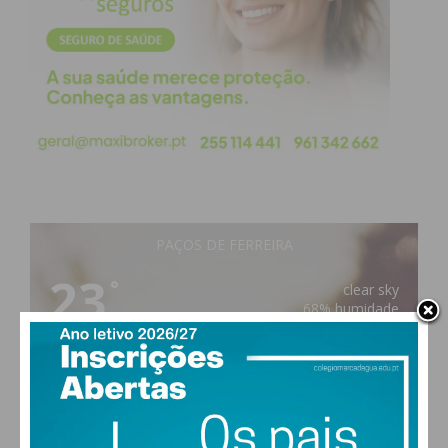
Subscreva a newsletter do
Imediato
Assine nossa newsletter por e-mail e
obtenha de forma regular a informação
atualizada.
PAÇOS DE FERREIRA
23
°
clear sky
68% humidade
vento: 2m/s SO
Eu li e concordo com os
termos e
MAX 23 • MIN 23
condições
22
30
31
32
°
°
°
°