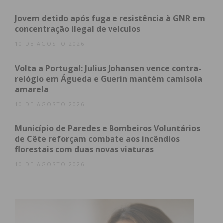
Violência doméstica é crime
Jovem detido após fuga e resistência à GNR em
público: saiba como denunciar
concentração ilegal de veículos
10 DE AGOSTO 2026
A GNR relembra que a violência doméstica é um
crime público
, sublinhando que a denúncia
Volta a Portugal: Julius Johansen vence contra-
relógio em Águeda e Guerin mantém camisola
atempada deste tipo de situações é fundamental
amarela
para salvaguardar a integridade física e psicológica
10 DE AGOSTO 2026
das vítimas, podendo mesmo salvar vidas.
Município de Paredes e Bombeiros Voluntários
Caso presencie ou seja vítima de violência
de Cête reforçam combate aos incêndios
doméstica, pode recorrer aos seguintes canais de
florestais com duas novas viaturas
denúncia:
10 DE AGOSTO 2026
Meio de
Como Utilizar
Contacto
Linha de
Ligue
112
(número europeu de
Emergência
emergência).