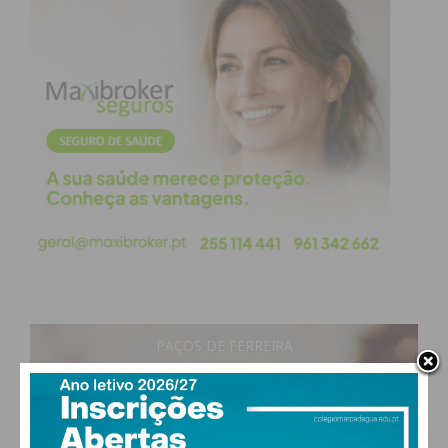
PAÇOS DE FERREIRA
17
°
clear sky
93% humidade
vento: 0m/s E
MAX 19 • MIN 17