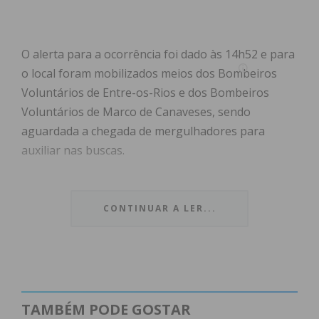
O alerta para a ocorrência foi dado às 14h52 e para
o local foram mobilizados meios dos Bombeiros
Voluntários de Entre-os-Rios e dos Bombeiros
Voluntários de Marco de Canaveses, sendo
aguardada a chegada de mergulhadores para
auxiliar nas buscas.
O homem entrou em dificuldades quando estava na
água com os amigos e desapareceu. Após as
CONTINUAR A LER...
buscas, o corpo da vítima foi localizado
sensivelmente na mesma zona onde tinha sido
visto pela última vez e retirado da água pelos
mergulhadores dos Bombeiros Voluntários de
Castelo de Paiva, cerca das 18 horas.
TAMBÉM PODE GOSTAR