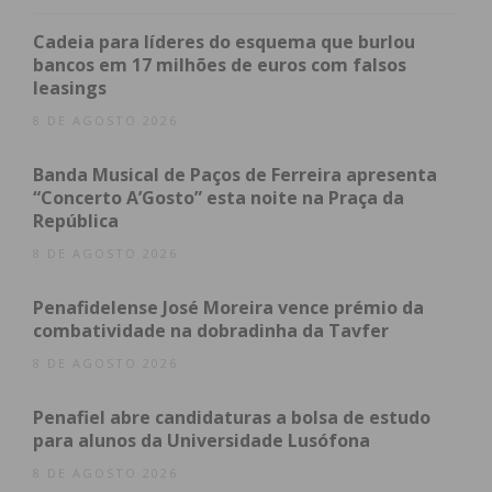
O corpo foi depois transportado para a morgue do
Cadeia para líderes do esquema que burlou
Hospital de Penafiel, onde realização da autópsia.
bancos em 17 milhões de euros com falsos
leasings
Ao que foi possível apurar, o grupo de cidadãos
8 DE AGOSTO 2026
moçambicanos com quem a vítima estava trabalha
Banda Musical de Paços de Ferreira apresenta
na freguesia de Sande e São Lourenço do Douro,
“Concerto A’Gosto” esta noite na Praça da
no concelho de Marco de Canaveses.
República
8 DE AGOSTO 2026
Subscreva a newsletter do
Penafidelense José Moreira vence prémio da
combatividade na dobradinha da Tavfer
Imediato
8 DE AGOSTO 2026
Assine nossa newsletter por e-mail e
Penafiel abre candidaturas a bolsa de estudo
obtenha de forma regular a informação
para alunos da Universidade Lusófona
atualizada.
8 DE AGOSTO 2026