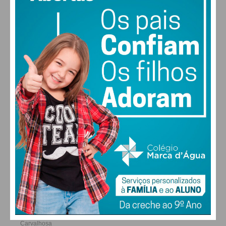
26
28
30
31
°
°
°
°
DOM
SEG
TER
QUA
ALTERAR
FARMACIAS DE SERVIÇO EM PAÇOS DE
FERREIRA