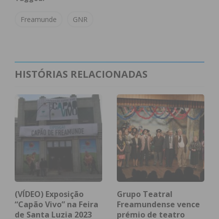
Artigo editado por Ricardo Rodrigues.
Freamunde
GNR
Subscreva a newsletter do
Imediato
HISTÓRIAS RELACIONADAS
Assine nossa newsletter por e-mail e
obtenha de forma regular a informação
atualizada.
Eu li e concordo com os
termos e
(VÍDEO) Exposição
Grupo Teatral
condições
“Capão Vivo” na Feira
Freamundense vence
de Santa Luzia 2023
prémio de teatro