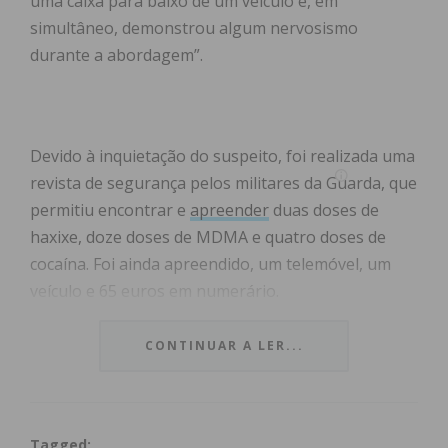
uma caixa para baixo de um veículo e, em
simultâneo, demonstrou algum nervosismo
durante a abordagem”.
Devido à inquietação do suspeito, foi realizada uma
revista de segurança pelos militares da Guarda, que
permitiu encontrar e
apreender
duas doses de
haxixe, doze doses de MDMA e quatro doses de
cocaína. Foi ainda apreendido, um telemóvel, um
veículo e 65 euros em numerário.
O detido, com antecedentes criminais por ilícitos
da
CONTINUAR A LER...
mesma natureza
, foi constituído arguido, e os
factos foram remetidos ao Tribunal Judicial de
Paços de Ferreira.
Tagged: