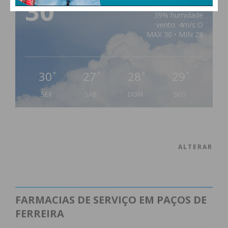
30
°
scattered clouds
39% humidade
vento: 4m/s O
MAX 30 • MIN 28
30
27
28
29
°
°
°
°
SEX
SÁB
DOM
SEG
ALTERAR
FARMACIAS DE SERVIÇO EM PAÇOS DE
FERREIRA