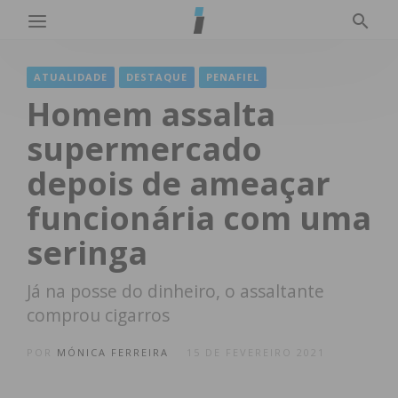
ATUALIDADE
DESTAQUE
PENAFIEL
Homem assalta
supermercado
depois de ameaçar
funcionária com uma
seringa
Já na posse do dinheiro, o assaltante
comprou cigarros
POR
MÓNICA FERREIRA
15 DE FEVEREIRO 2021