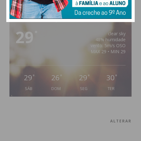
PAÇOS DE FERREIRA
29
°
clear sky
48% humidade
vento: 5m/s OSO
MAX 29 • MIN 29
29
26
29
30
°
°
°
°
SÁB
DOM
SEG
TER
ALTERAR