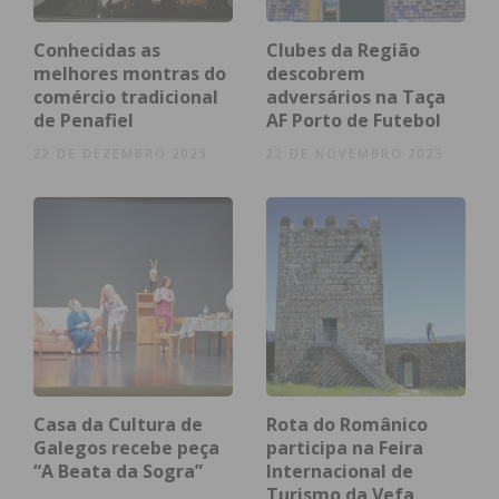
Imediato
Conhecidas as
Clubes da Região
Assine nossa newsletter por e-mail e
melhores montras do
descobrem
comércio tradicional
adversários na Taça
obtenha de forma regular a informação
de Penafiel
AF Porto de Futebol
atualizada.
22 DE DEZEMBRO 2023
22 DE NOVEMBRO 2023
Eu li e concordo com os
termos e
condições
Casa da Cultura de
Rota do Românico
Galegos recebe peça
participa na Feira
“A Beata da Sogra”
Internacional de
Turismo da Vefa