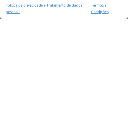
Política de privacidade e Tratamento de dados
Termos e
pessoais
Condições
MAIS PARA SI
FACEBOOK
TWITTER
YOUTUBE
INSTAGRAM
READERS
SERVIÇOS
SOBRE NÓS