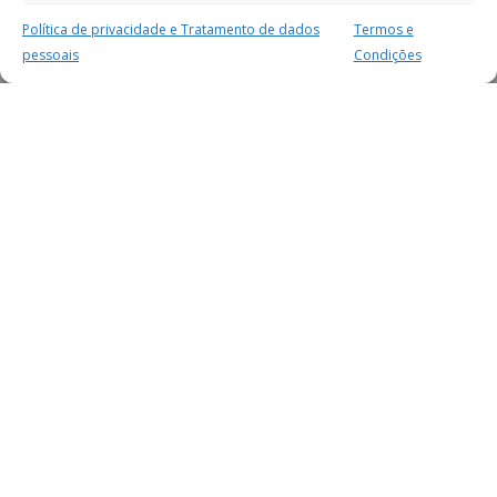
Política de privacidade e Tratamento de dados
Termos e
pessoais
Condições
MAIS PARA SI
FACEBOOK
TWITTER
YOUTUBE
INSTAGRAM
READERS
SERVIÇOS
SOBRE NÓS