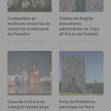
mundial de
powerlifting
.
Artigo editado por Ricardo Rodrigues.
Conhecidas as
Clubes da Região
melhores montras do
descobrem
comércio tradicional
adversários na Taça
de Penafiel
AF Porto de Futebol
Subscreva a newsletter do
22 DE DEZEMBRO 2023
22 DE NOVEMBRO 2023
Imediato
Assine nossa newsletter por e-mail e
obtenha de forma regular a informação
atualizada.
Casa da Cultura de
Rota do Românico
Galegos recebe peça
participa na Feira
Eu li e concordo com os
termos e