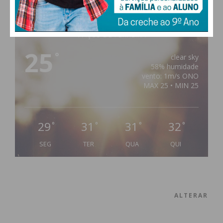
PAÇOS DE FERREIRA
25
°
clear sky
58% humidade
vento: 1m/s ONO
MAX 25 • MIN 25
29
31
31
32
°
°
°
°
SEG
TER
QUA
QUI
ALTERAR