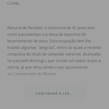
Conde.
Natural de Penafiel, o motorista de 41 anos tem
como passatempo a prática de deportos de
levantamento de peso. Esta ocupação tem-lhe
trazido algumas “alegrias”, entre as quais a recente
conquista do título de campeão nacional, alcançada
no passado domingo, que trouxe um sabor duplo a
vitória, já que ditou ainda o seu apuramento
ao Campeonato do Mundo.
Em declarações ao IMEDIATO Hélio Silva confessou
sentir-se “bastante feliz e orgulhoso de atingir
CONTINUAR A LER...
mais um objetivo que tanto desejava”, salientando
ainda a importância que este mesmo teve no