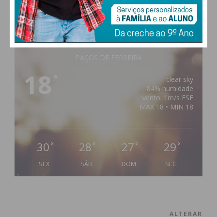
PAÇOS DE FERREIRA
18
°
clear sky
84% humidade
vento: 1m/s ESE
MAX 18 • MIN 18
30
28
27
29
°
°
°
°
SEX
SÁB
DOM
SEG
ALTERAR