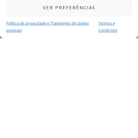
VER PREFERÊNCIAS
Política de privacidade e Tratamento de dados
Termos e
pessoais
Condições
MAIS PARA SI
FACEBOOK
TWITTER
YOUTUBE
INSTAGRAM
READERS
SERVIÇOS