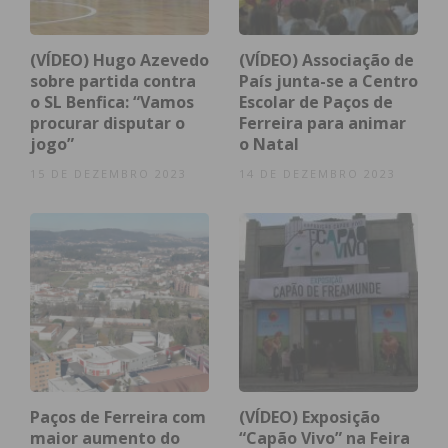
VIEW AS LIST
SLIDESHOW
(VÍDEO) Hugo Azevedo
(VÍDEO) Associação de
sobre partida contra
País junta-se a Centro
o SL Benfica: “Vamos
Escolar de Paços de
procurar disputar o
Ferreira para animar
jogo”
o Natal
15 DE DEZEMBRO 2023
14 DE DEZEMBRO 2023
Paços de Ferreira com
(VÍDEO) Exposição
maior aumento do
“Capão Vivo” na Feira