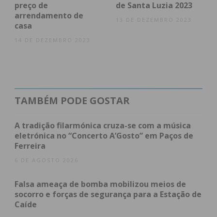
preço de
de Santa Luzia 2023
arrendamento de
13 DE DEZEMBRO 2023
casa
14 DE DEZEMBRO 2023
Subscreva a newsletter do
Imediato
Assine nossa newsletter por e-mail e
TAMBÉM PODE GOSTAR
obtenha de forma regular a informação
atualizada.
A tradição filarmónica cruza-se com a música
eletrónica no “Concerto A’Gosto” em Paços de
Ferreira
6 DE AGOSTO 2026
Eu li e concordo com os
termos e
Falsa ameaça de bomba mobilizou meios de
condições
socorro e forças de segurança para a Estação de
Caíde