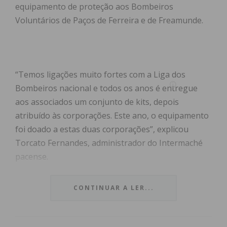
equipamento de proteção aos Bombeiros
Voluntários de Paços de Ferreira e de Freamunde.
“Temos ligações muito fortes com a Liga dos
Bombeiros nacional e todos os anos é entregue
aos associados um conjunto de kits, depois
atribuído às corporações. Este ano, o equipamento
foi doado a estas duas corporações”, explicou
Torcato Fernandes, administrador do Intermaché
pacense.
Segundo o mesmo, os equipamentos doados, entre
CONTINUAR A LER...
botas, fardas e capacetes, rondam os 10.000 euros
e são um “bem haja que faz falta” e vai permitir às
duas corporações enfrentarem melhor a fase de