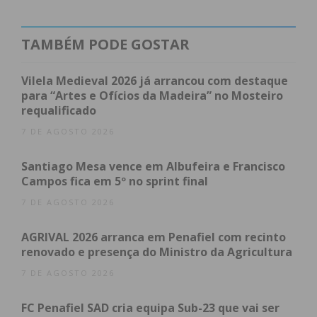
prolonga até ao dia 15 de março.
O Jornal IMEDIATO sabe que o jovem estudante ia
TAMBÉM PODE GOSTAR
prestar declarações no arranque do julgamento e
que ia contar o que aconteceu naquela noite. Mas
Vilela Medieval 2026 já arrancou com destaque
acabou por regressar ao estabelecimento prisional
para “Artes e Ofícios da Madeira” no Mosteiro
requalificado
sem o fazer. Maria Manuela Oliveira, a mãe de
Diogo Pereira mostrou-se desiludida pela
7 DE AGOSTO 2026
suspensão da audiência. “Estamos aqui para que se
Santiago Mesa vence em Albufeira e Francisco
faça justiça pela crueldade que fizeram ao meu
Campos fica em 5º no sprint final
filho”, referiu, “desiludida” por se estar a adiar a
7 DE AGOSTO 2026
sessão.
AGRIVAL 2026 arranca em Penafiel com recinto
Recorde-se que o crime ocorreu na madrugada do
renovado e presença do Ministro da Agricultura
dia 29 de maio do ano passado, no interior do bar
7 DE AGOSTO 2026
Praxe. Segundo a acusação do Ministério Público,
Claúdio P., entrou no bar munido de uma arma e
FC Penafiel SAD cria equipa Sub-23 que vai ser