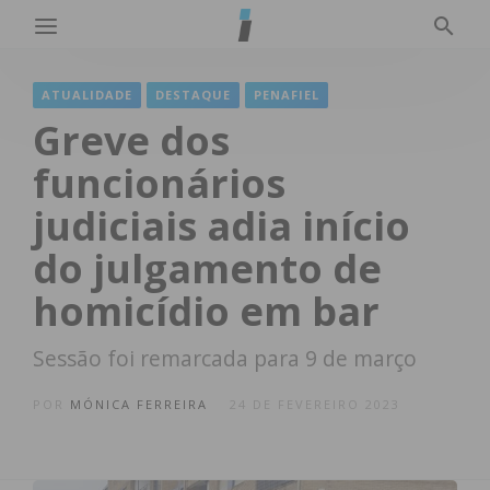
ATUALIDADE
DESTAQUE
PENAFIEL
Greve dos
funcionários
judiciais adia início
do julgamento de
homicídio em bar
Sessão foi remarcada para 9 de março
POR
MÓNICA FERREIRA
24 DE FEVEREIRO 2023