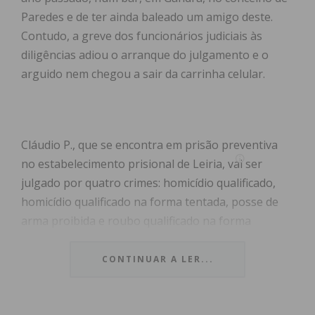
Paredes e de ter ainda baleado um amigo deste.
Contudo, a greve dos funcionários judiciais às
diligências adiou o arranque do julgamento e o
arguido nem chegou a sair da carrinha celular.
Cláudio P., que se encontra em prisão preventiva
no estabelecimento prisional de Leiria, vai ser
julgado por quatro crimes: homicídio qualificado,
homicídio qualificado na forma tentada, posse de
arma proibida e roubo qualificado na forma
tentada. A primeira sessão estava marcada para
esta sexta-feira, mas acabou por ser adiada para
CONTINUAR A LER...
dia 9 de março, devido à greve às diligências que os
funcionários judiciais estão a cumprir e que se