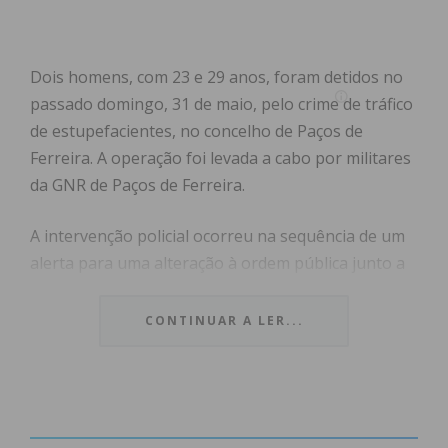
Dois homens, com 23 e 29 anos, foram detidos no
passado domingo, 31 de maio, pelo crime de tráfico
de estupefacientes, no concelho de Paços de
Ferreira. A operação foi levada a cabo por militares
da GNR de Paços de Ferreira.
A intervenção policial ocorreu na sequência de um
alerta para uma alteração à ordem pública junto a
um estabelecimento de diversão noturna. Ao
chegarem ao local, os militares da GNR
CONTINUAR A LER...
identificaram e abordaram uma viatura suspeita, no
interior da qual se encontravam os dois indivíduos.
Segundo informou a força de segurança em