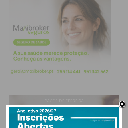
PAÇOS DE FERREIRA
29
°
clear sky
49% humidade
vento: 5m/s O