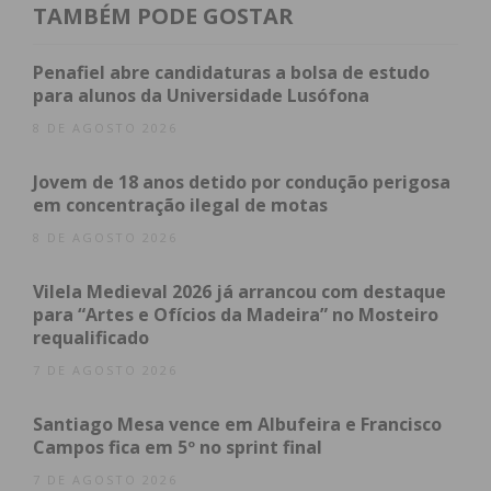
comunicado, as autoridades procederam a duas
TAMBÉM PODE GOSTAR
revistas pessoais por suspeita de ilícito e a uma
busca minuciosa ao veículo. A ação culminou na
Penafiel abre candidaturas a bolsa de estudo
apreensão do seguinte material:
para alunos da Universidade Lusófona
8 DE AGOSTO 2026
35 doses de cocaína;
24 doses de haxixe;
Jovem de 18 anos detido por condução perigosa
em concentração ilegal de motas
Uma arma branca.
8 DE AGOSTO 2026
Os dois homens foram detidos de imediato e
constituídos arguidos. Os factos e o material
Vilela Medieval 2026 já arrancou com destaque
para “Artes e Ofícios da Madeira” no Mosteiro
apreendido foram comunicados ao Tribunal Judicial
requalificado
de Paços de Ferreira, onde o caso seguirá os
7 DE AGOSTO 2026
trâmites legais.
Santiago Mesa vence em Albufeira e Francisco
Campos fica em 5º no sprint final
Subscreva a newsletter do
7 DE AGOSTO 2026