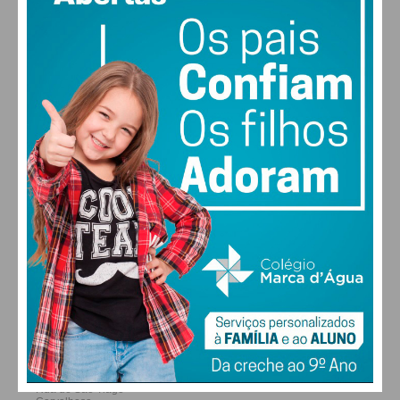
MAX 29 • MIN 29
28
26
29
30
°
°
°
°
SÁB
DOM
SEG
TER
ALTERAR
FARMACIAS DE SERVIÇO EM PAÇOS DE
FERREIRA