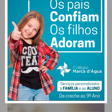
PAÇOS DE FERREIRA
28
°
clear sky
51% humidade
vento: 3m/s ONO
MAX 28 • MIN 28