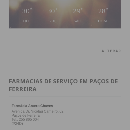
30
30
29
28
°
°
°
°
QUI
SEX
SÁB
DOM
ALTERAR
FARMACIAS DE SERVIÇO EM PAÇOS DE
FERREIRA