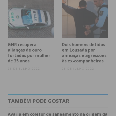
Eu li e concordo com os
termos e
condições
GNR recupera
Dois homens detidos
alianças de ouro
em Lousada por
furtadas por mulher
ameaças e agressões
de 35 anos
às ex-companheiras
28 DE JULHO 2022
28 DE JULHO 2022
TAMBÉM PODE GOSTAR
Avaria em coletor de saneamento na origem da