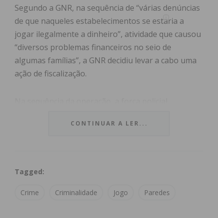
Segundo a GNR, na sequência de “várias denúncias
de que naqueles estabelecimentos se estaria a
jogar ilegalmente a dinheiro”, atividade que causou
“diversos problemas financeiros no seio de
algumas famílias”, a GNR decidiu levar a cabo uma
ação de fiscalização.
Na sequência da operação, a força policial
apreendeu três máquinas de jogo ilegal, uma
CONTINUAR A LER...
impressora e ainda 152 euros em dois
estabelecimentos.
Foram também identificados os dois homens que
Tagged:
exploravam os estabelecimentos, com 27 e 51 anos,
Crime
Criminalidade
Jogo
Paredes
pelo crime de exploração de jogo ilegal. Os factos
remetidos ao Tribunal Judicial de Paredes.