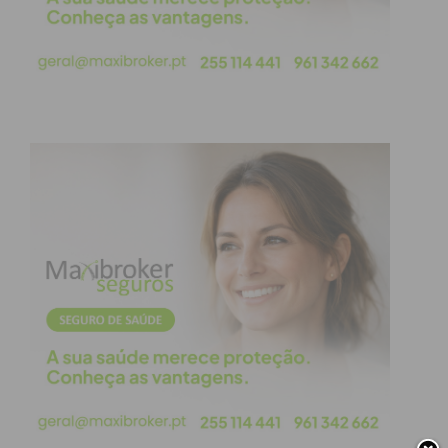
de Freamunde.
A todos os que ajudaram, a todos os que
apoiaram, a todos aqueles que verdadeiramente
fizeram acontecer, Muito mas Muito obrigado!
Desfrutemos agora dos espetáculos, que
decorrerão todos os sábados a partir de Janeiro.
O
Grupo Teatral Freamundense GTF
por cá vai
continuar pois ainda há muitas histórias para
contar…
Viva o GTF! Viva o Teatro! Viva a Gandarela!
Viva Freamunde!
Feliz Natal a todos e um 2024 cheio de Teatro
Jorge Costa
Presidente do GTF
”