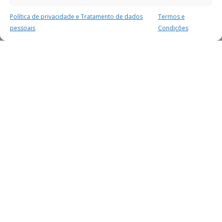
Política de privacidade e Tratamento de dados
Termos e
pessoais
Condições
MAIS PARA SI
FACEBOOK
TWITTER
YOUTUBE
INSTAGRAM
READERS
SERVIÇOS
SOBRE NÓS