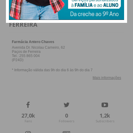
FARMACIAS DE SERVIÇO EM PAÇOS DE
FERREIRA
27,0k
0
1,2k
Fans
Followers
Subscribers