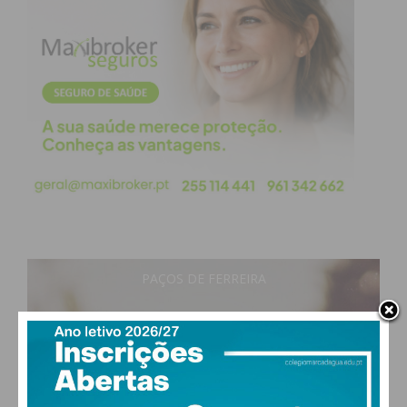
PAÇOS DE FERREIRA
17
°
clear sky
93% humidade
vento: 0m/s E
MAX 19 • MIN 17