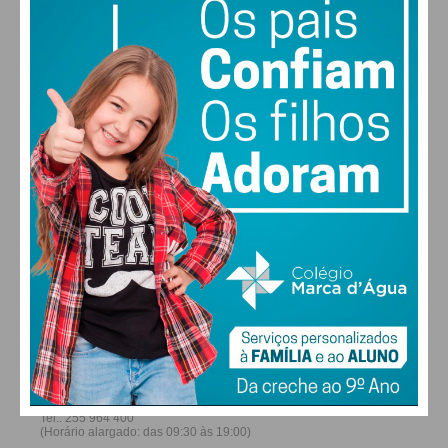
26
28
30
31
°
°
°
°
DOM
SEG
TER
QUA
ALTERAR
FARMACIAS DE SERVIÇO EM PAÇOS DE
FERREIRA