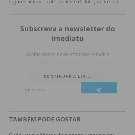
lugares limitados até ao limite da lotação da sala.
Subscreva a newsletter do
Imediato
Assine nossa newsletter por e-mail e
obtenha de forma regular a informação
atualizada.
CONTINUAR A LER...
Eu li e concordo com os
termos e
condições
TAMBÉM PODE GOSTAR
Cadeia para líderes do esquema que burlou