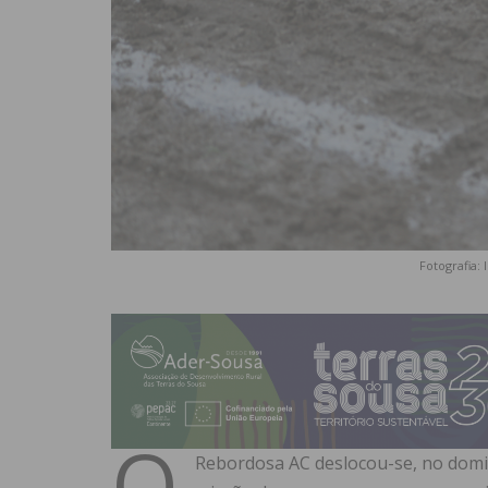
Fotografia:
O
Rebordosa AC deslocou-se, no dom