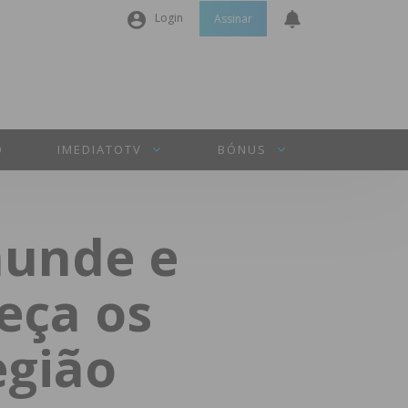
Login
Assinar
Nome de utilizador ou email
*
Senha
*
O
IMEDIATOTV
BÓNUS
Manter sessão
munde e
INICIAR SESSÃO
eça os
Perdeu a sua senha?
egião