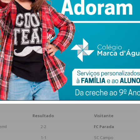
1-2
Sousense
Resultado
Visitante
1-0
SC Salvadorense
3-0
AJM Lamoso
3-2
SC Rio de Moinhos
3-0
UDS Roriz
ADI
SC Nun’ Álvares
Resultado
Visitante
emil
2-2
FC Parada
1-1
SC Campo