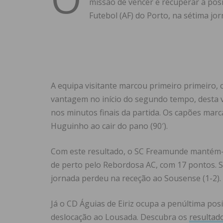
missão de vencer e recuperar a posiç
Futebol (AF) do Porto, na sétima jor
A equipa visitante marcou primeiro primeiro, 
vantagem no início do segundo tempo, desta v
nos minutos finais da partida. Os capões marc
Huguinho ao cair do pano (90′).
Com este resultado, o SC Freamunde mantém-s
de perto pelo Rebordosa AC, com 17 pontos. S
jornada perdeu na receção ao Sousense (1-2).
Já o CD Águias de Eiriz ocupa a penúltima po
deslocação ao Lousada. Descubra os
resultad