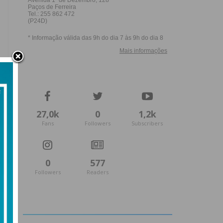
27,0k
0
1,2k
Fans
Followers
Subscribers
0
577
Followers
Readers