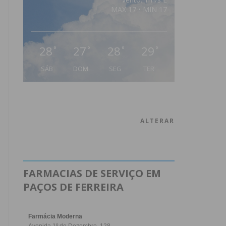
MAX 17 • MIN 17
28
27
28
29
°
°
°
°
SÁB
DOM
SEG
TER
ALTERAR
FARMACIAS DE SERVIÇO EM
PAÇOS DE FERREIRA