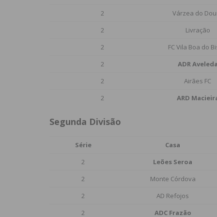
2
Várzea do Dou
2
Livração
2
FC Vila Boa do B
2
ADR Aveled
2
Airães FC
2
ARD Macieir
Segunda Divisão
Série
Casa
2
Leões Seroa
2
Monte Córdova
2
AD Refojos
2
ADC Frazão