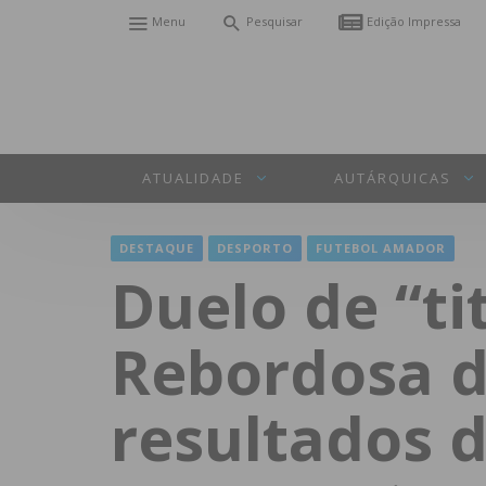
Menu
Pesquisar
Edição Impressa
ATUALIDADE
AUTÁRQUICAS
DESTAQUE
DESPORTO
FUTEBOL AMADOR
Duelo de “t
Rebordosa d
resultados d