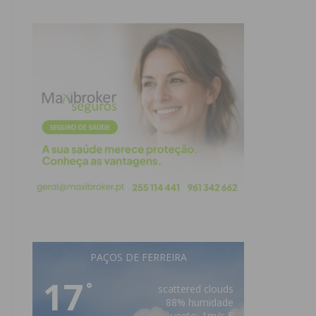
PAÇOS DE FERREIRA
17
°
scattered clouds
88% humidade
vento: 1m/s E