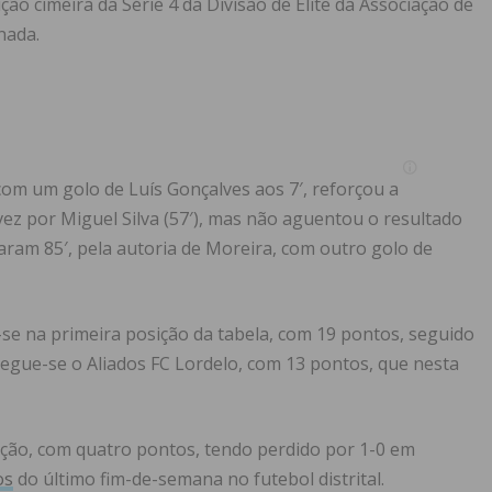
ão cimeira da Série 4 da Divisão de Elite da Associação de
nada.
com um golo de Luís Gonçalves aos 7′, reforçou a
ez por Miguel Silva (57′), mas não aguentou o resultado
aram 85′, pela autoria de Moreira, com outro golo de
e na primeira posição da tabela, com 19 pontos, seguido
egue-se o Aliados FC Lordelo, com 13 pontos, que nesta
sição, com quatro pontos, tendo perdido por 1-0 em
os
do último fim-de-semana no futebol distrital.