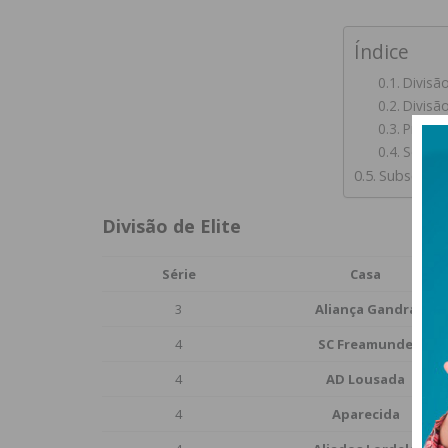
Índice
Divisão
Divisã
Primei
Segund
Subscreva
Divisão de Elite
Série
Casa
3
Aliança Gandra
4
SC Freamunde
4
AD Lousada
4
Aparecida