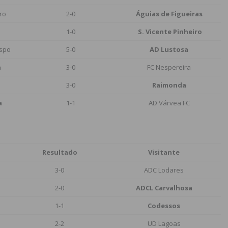
ro
2-0
Águias de Figueiras
1-0
S. Vicente Pinheiro
ispo
5-0
AD Lustosa
a
3-0
FC Nespereira
3-0
Raimonda
a
1-1
AD Várvea FC
Resultado
Visitante
3-0
ADC Lodares
2-0
ADCL Carvalhosa
1-1
Codessos
2-2
UD Lagoas