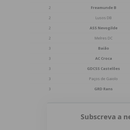
2
Freamunde B
2
Lusos DB
2
ASS Nevogilde
2
Melres DC
3
Baião
3
AC Croca
3
GDCSS Castelões
3
Paços de Gaiolo
3
GRD Rans
Subscreva a n