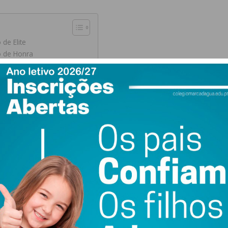
 de Elite
o de Honra
ra Divisão
a Divisão
 a newsletter do Imediato
Resultado
Visitante
1-0
S. Pedro da Cova
2-2
Rebordosa AC
1-0
Águias de Eiriz
2-4
AD Marco 09