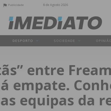
8 de Agosto 2026
Publicidade
DESPORTO
SOCIEDADE
OPINIÃ
itãs” entre Frea
á empate. Conh
as equipas da r