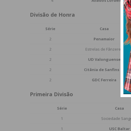
4
Aliados Lordelo
Divisão de Honra
Série
Casa
2
Penamaior
2
Estrelas de Fânzeres
2
UD Valonguense
2
Citânia de Sanfins FC
2
GDC Ferreira
Primeira Divisão
Série
Casa
1
Sociedade Sang
1
USC Baltar