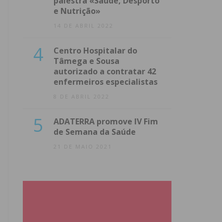
palestra «Saúde, Desporto
e Nutrição»
14 DE ABRIL 2022
4
Centro Hospitalar do
Tâmega e Sousa
autorizado a contratar 42
enfermeiros especialistas
8 DE ABRIL 2022
5
ADATERRA promove IV Fim
de Semana da Saúde
21 DE MAIO 2021