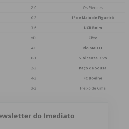
2-0
Os Pienses
0-2
1º de Maio de Figueiró
3-6
UCR Boim
ADI
Cête
4-0
Rio Mau FC
0-1
S. Vicente Irivo
2-2
Paço de Sousa
4-2
FC Boelhe
3-2
Freixo de Cima
ewsletter do Imediato