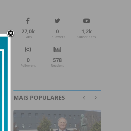
27,0k
0
1,2k
Fans
Followers
Subscribers
0
578
Followers
Readers
MAIS POPULARES