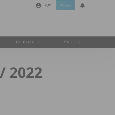
Login
Assinar
Nome de utilizador ou email
*
Senha
*
O
IMEDIATOTV
BÓNUS
Manter sessão
/ 2022
INICIAR SESSÃO
Perdeu a sua senha?