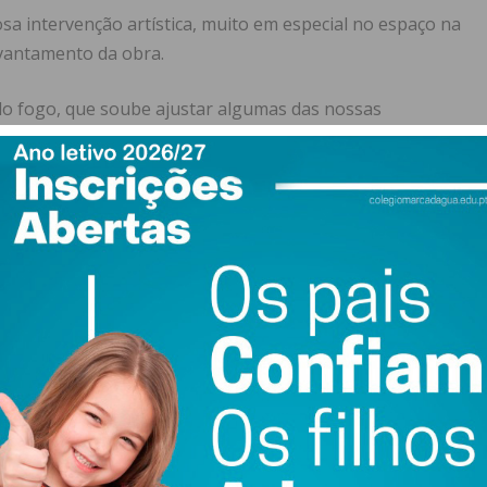
a intervenção artística, muito em especial no espaço na
vantamento da obra.
o fogo, que soube ajustar algumas das nossas
acompanhamento dos bombos em visita a toda a freguesia.
duo do Grupo de Bombos no anunciar das festividades.
continuadamente animada de tanta devoção, enriquecendo
im se tratasse.
tria das floristas no embelezamento dos andores e da
que com apoio dum grupo de senhoras, edificaram um
io interno da capela para a dignificação do ato