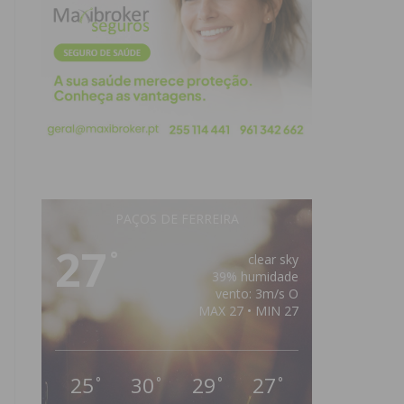
PAÇOS DE FERREIRA
27
°
clear sky
39% humidade
vento: 3m/s O
MAX 27 • MIN 27
25
30
29
27
°
°
°
°