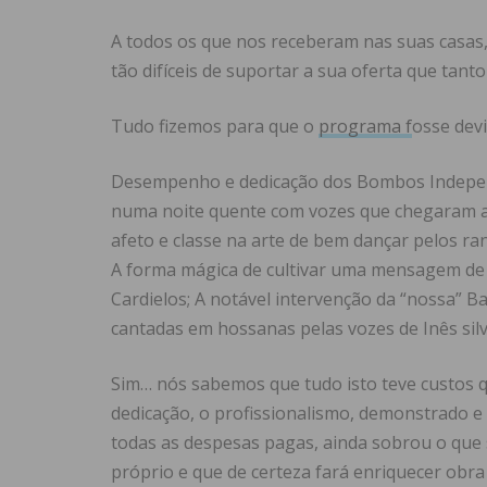
A todos os que nos receberam nas suas casas
tão difíceis de suportar a sua oferta que tanto
Tudo fizemos para que o
programa f
osse dev
Desempenho e dedicação dos Bombos Indepe
numa noite quente com vozes que chegaram a
afeto e classe na arte de bem dançar pelos ra
A forma mágica de cultivar uma mensagem de a
Cardielos; A notável intervenção da “nossa” B
cantadas em hossanas pelas vozes de Inês silv
Sim… nós sabemos que tudo isto teve custos 
dedicação, o profissionalismo, demonstrado 
todas as despesas pagas, ainda sobrou o que 
próprio e que de certeza fará enriquecer obra