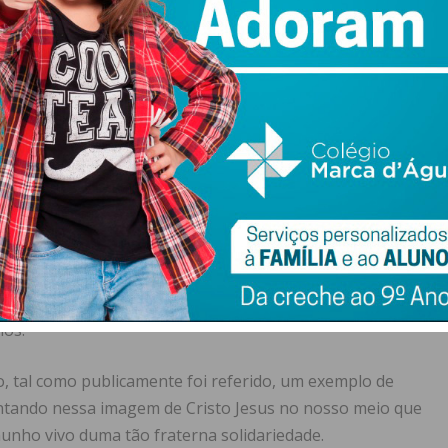
disponibilidade profissional e inegável competência de
em do palco.
ivo ao amigo Sr. Simões da Paços Print, qual a vantagem
viços de apoio publicitário.
la cobertura fotográfica que abnegadamente foi
ervada.
dinha da redação, pela forma como sempre nos distinguiu,
 para acomodar material de apoio, como socorrendo a
ios.
, tal como publicamente foi referido, um exemplo de
entando nessa imagem de Cristo Jesus no nosso meio que
munho vivo duma tão fraterna solidariedade.