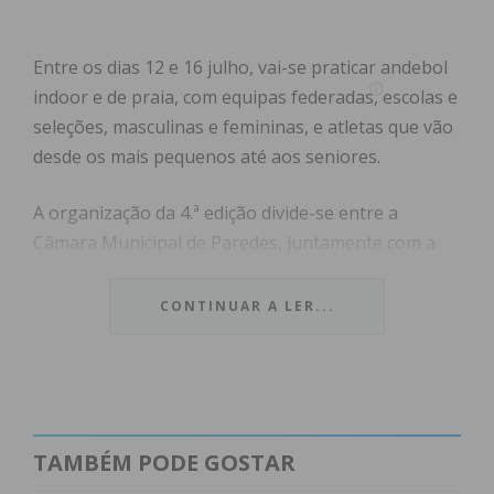
Entre os dias 12 e 16 julho, vai-se praticar andebol
indoor e de praia, com equipas federadas, escolas e
seleções, masculinas e femininas, e atletas que vão
desde os mais pequenos até aos seniores.
A organização da 4.ª edição divide-se entre a
Câmara Municipal de Paredes, juntamente com a
Federação de Andebol de Portugal, a Associação de
Andebol do Porto, a Altis Clube de Paredes, o Clube
CONTINUAR A LER...
Andebol Baltar, a Casa do Povo da Sobreira, a
Promov Rebordosa Andebol e o Sport Clube Nun’
Álvares.
Alexandre Almeida, presidente da Câmara Municipal
TAMBÉM PODE GOSTAR
de Paredes, afirmou que a cidade “tornou-se de