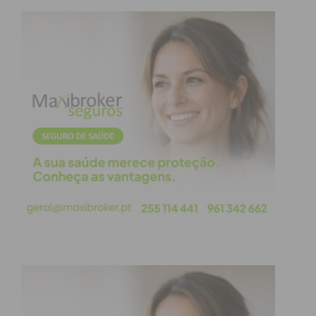
atletas, centenas de técnicos e familiares a
instalarem-se em Paredes, praticamente durante
uma semana.
Nesta edição do Paredes Handball Cup
preparamos, além da competição e da animação,
um conjunto de melhorias na logística, na
segurança, na alimentação e transportes e no
acolhimento aos nossos voluntários.
Introduzimos também o tema da sustentabilidade e
as preocupações ambientais. Prevemos usar
menos 30 mil garrafas de água do que no torneio
do ano passado. Vamos oferecer uma garrafa de
água a cada atleta que terá pontos de
abastecimento de água nos locais da competição e
nos alojamentos. Iremos ainda reduzir o número de