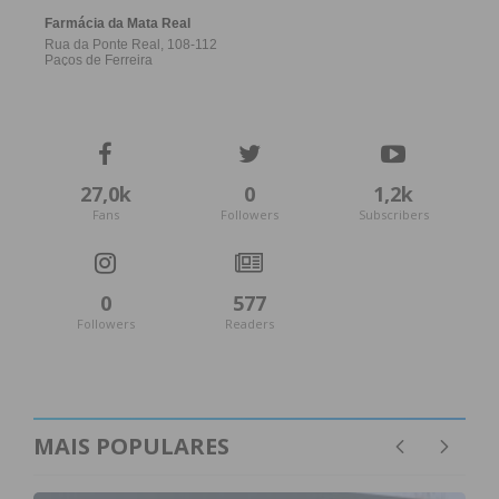
Eu li e concordo com os
termos e
condições
27,0k
0
1,2k
Fans
Followers
Subscribers
0
577
Followers
Readers
MAIS POPULARES