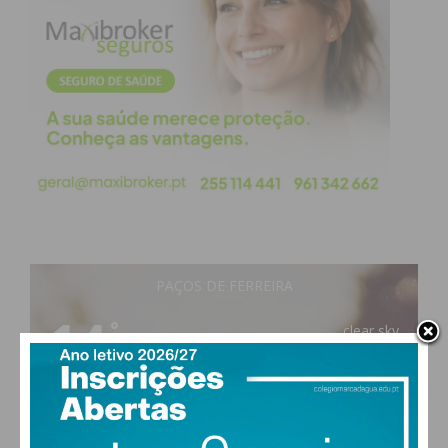
S.
Vicente Irivo
ADR Aveleda
2ª Divisão Série 2 – Jornada 10
Casa
Resultado
Visitante
PAÇOS DE FERREIRA
3 – 1
14
°
clear sky
FC
89% humidade
vento: 1m/s ESE
MAX 14 • MIN 14
C.R.C. 1º Maio
Cristelo
Figueiró