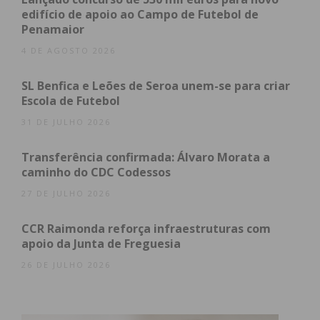
2ª Divisão Série 3 – Jornada 9
edifício de apoio ao Campo de Futebol de
Casa
Penamaior
Resultado
4 DE AGOSTO 2026
Visitante
2 – 1
0 – 2
SL Benfica e Leões de Seroa unem-se para criar
2 – 1
Escola de Futebol
0 – 7
31 DE JULHO 2026
Subscreva a newsletter do Imediato
Transferência confirmada: Álvaro Morata a
1ª Divisão Série 2 – Jornada 9
caminho do CDC Codessos
27 DE JULHO 2026
Casa
Resultado
Visitante
CCR Raimonda reforça infraestruturas com
apoio da Junta de Freguesia
1 – 0
26 DE JULHO 2026