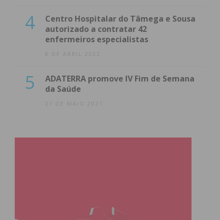
4
Centro Hospitalar do Tâmega e Sousa
GDCSS
Soalhães
autorizado a contratar 42
Castelões
enfermeiros especialistas
0 – 2
8 DE ABRIL 2022
AR
5
ADATERRA promove IV Fim de Semana
da Saúde
21 DE MAIO 2021
Rio Mau FC
Tuías
2 – 1
A.C. Croca
GRD Rans
0 – 7