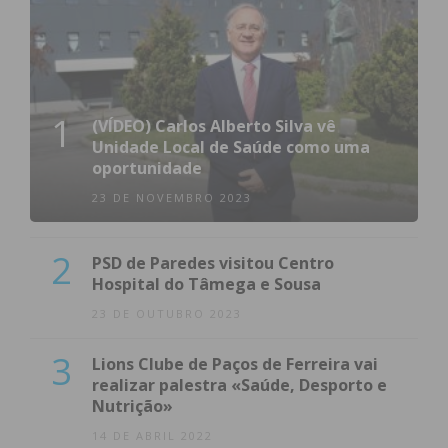
A.D.
AD
Campo Lírio
Refojos
1
(VÍDEO) Carlos Alberto Silva vê
Unidade Local de Saúde como uma
oportunidade
23 DE NOVEMBRO 2023
2ª Divisão Série 3 – Jornada 9
2
PSD de Paredes visitou Centro
Hospital do Tâmega e Sousa
23 DE OUTUBRO 2023
Casa
Resultado
Visitante
3
Lions Clube de Paços de Ferreira vai
2 – 1
realizar palestra «Saúde, Desporto e
Nutrição»
GDR
14 DE ABRIL 2022