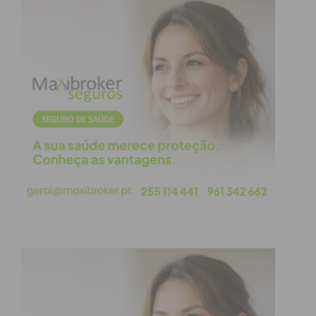
AD Lustosa
G.D.C. Ferreira
F.C. Termas de
3 – 1
São Vicente
FC
Nespereira
UCR Boim
5 – 4
FC
Boelhe
1/12 15h