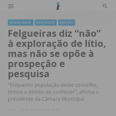
ATUALIDADE
DESTAQUE
REGIÃO
Felgueiras diz “não”
à exploração de lítio,
mas não se opõe à
prospeção e
pesquisa
"Enquanto população deste concelho,
temos o direito de conhecer", afirma o
presidente da Câmara Municipal
POR
4 DE FEVEREIRO 2022