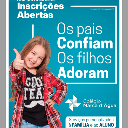
PAÇOS DE FERREIRA
28
°
clear sky
49% humidade
vento: 5m/s O
MAX 29 • MIN 28
27
26
29
30
°
°
°
°
SÁB
DOM
SEG
TER
ALTERAR