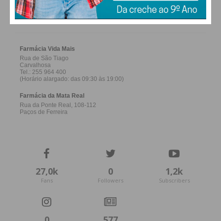
FARMACIAS DE SERVIÇO EM PAÇOS DE
FERREIRA
27,0k
0
1,2k
Fans
Followers
Subscribers
0
577