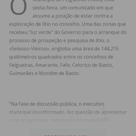
O
sexta-feira, um comunicado em que
assume a posição de estar contra a
exploração de lítio no concelho. Uma das zonas que
recebeu “luz verde” do Governo para o arranque do
processo de prospeção e pesquisa de lítio, o
«Seixoso-Vieiros», engloba uma área de 144,215
quilómetros quadrados entre os concelhos de
Felgueiras, Amarante, Fafe, Celorico de Basto,
Guimarães e Mondim de Basto.
“Na fase de discussão pública, o executivo
municipal inconformado, fez questão de apresentar
uma proposta de reclamação junto da DGEG
relativamente a esta matéria, no entanto a DGEG