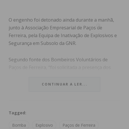
O engenho foi detonado ainda durante a manhã,
junto à Associação Empresarial de Paços de
Ferreira, pela Equipa de Inativação de Explosivos e
Segurança em Subsolo da GNR.
Segundo fonte dos Bombeiros Voluntários de
Paços de Ferreira, “foi solicitada a presença dos
bombeiros [pela GNR] para acompanhar a
ocorrência”.
CONTINUAR A LER...
(Em atualização)
Tagged:
Subscreva a newsletter do
Bomba
Explosivo
Paços de Ferreira