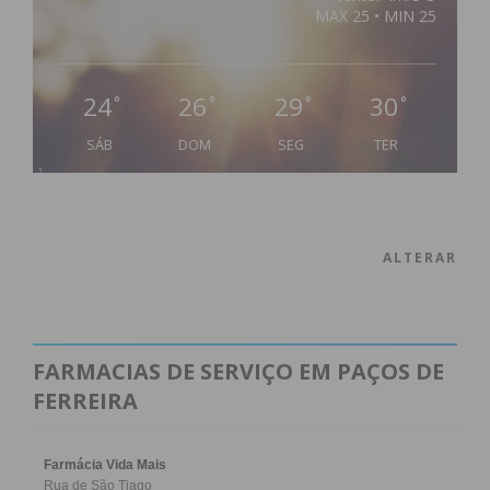
MAX 25 • MIN 25
24
26
29
30
°
°
°
°
SÁB
DOM
SEG
TER
ALTERAR
FARMACIAS DE SERVIÇO EM PAÇOS DE
FERREIRA