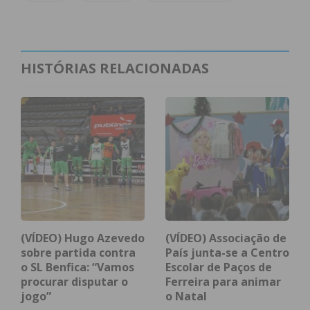
Imediato
Assine nossa newsletter por e-mail e
HISTÓRIAS RELACIONADAS
obtenha de forma regular a informação
atualizada.
Eu li e concordo com os
termos e
condições
(VÍDEO) Hugo Azevedo
(VÍDEO) Associação de
sobre partida contra
País junta-se a Centro
o SL Benfica: “Vamos
Escolar de Paços de
procurar disputar o
Ferreira para animar
jogo”
o Natal