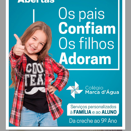
PAÇOS DE FERREIRA
25
°
clear sky
68% humidade
vento: 4m/s O