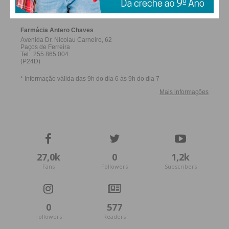
FERREIRA
27,0k
0
1,2k
Fans
Followers
Subscribers
0
577
Followers
Readers