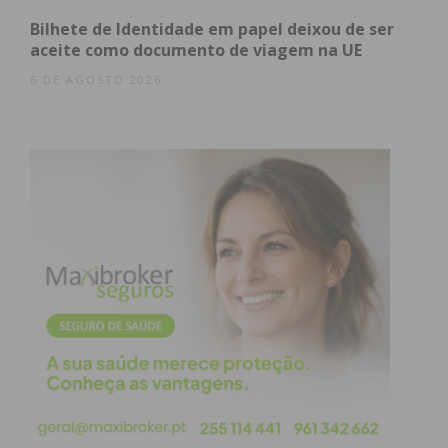
atualizada.
Bilhete de Identidade em papel deixou de ser
aceite como documento de viagem na UE
6 DE AGOSTO 2026
Eu li e concordo com os
termos e
condições