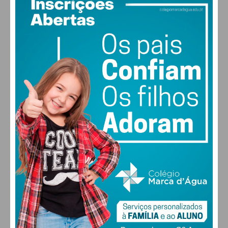
17
°
clear sky
84% humidade
vento: 1m/s E
MAX 17 • MIN 17
30
28
27
29
°
°
°
°
SEX
SÁB
DOM
SEG
ALTERAR
FARMACIAS DE SERVIÇO EM PAÇOS DE