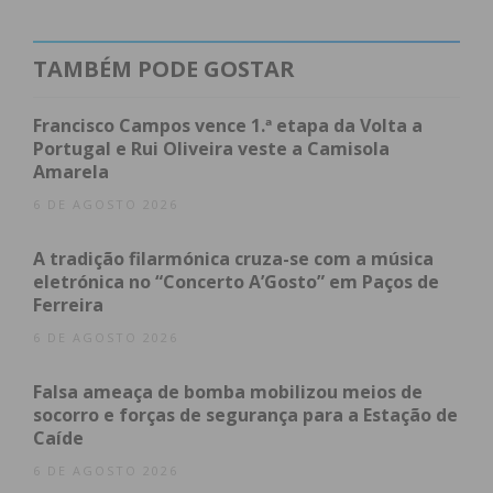
em pleno”, garantiu ainda.
TAMBÉM PODE GOSTAR
Desde a sua abertura, no final de
novembro
do ano
passado, a
Estrutura de Apoio de Retaguarda
Francisco Campos vence 1.ª etapa da Volta a
recebeu um total de 64 doentes, “tendo aliviado
Portugal e Rui Oliveira veste a Camisola
Amarela
não só os problemas decorrentes da atividade dos
lares, mas também a pressão sobre os Hospitais do
6 DE AGOSTO 2026
Serviço Nacional de Saúde”, rematou a Câmara
A tradição filarmónica cruza-se com a música
Municipal.
eletrónica no “Concerto A’Gosto” em Paços de
Ferreira
6 DE AGOSTO 2026
Subscreva a newsletter do
Falsa ameaça de bomba mobilizou meios de
Imediato
socorro e forças de segurança para a Estação de
Caíde
Assine nossa newsletter por e-mail e
6 DE AGOSTO 2026
obtenha de forma regular a informação