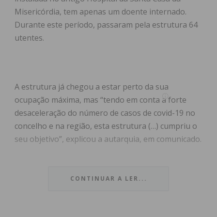
Misericórdia, tem apenas um doente internado.
Durante este período, passaram pela estrutura 64
utentes.
A estrutura já chegou a estar perto da sua
ocupação máxima, mas “tendo em conta a forte
desaceleração do número de casos de covid-19 no
concelho e na região, esta estrutura (…) cumpriu o
seu objetivo”, explicou a autarquia, em comunicado.
“Apesar de esta estrutura ter, neste momento,
apenas um doente internado, a Câmara Municipal
CONTINUAR A LER...
de Paços de Ferreira continuará totalmente
disponível para a manter preparada no sentido de,
a qualquer momento, poder voltar a ser utilizada