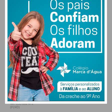
condições
29
31
31
32
°
°
°
°
SEG
TER
QUA
QUI
ALTERAR
FARMACIAS DE SERVIÇO EM PAÇOS DE
FERREIRA