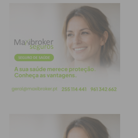
A representação local
Subscreva a newsletter do Imediato
A representação local
Este ano, o município faz-se representar na pista
por equipas de quatro estabelecimentos de ensino
locais:
Escola Básica e Secundária de Paredes
Escola Básica e Secundária de Rebordosa
Escola Básica e Secundária de Vilela
Escola Básica e Secundária de Lordelo
O desafio abrange uma vasta faixa etária,
envolvendo alunos desde o 2.º e 3.º ciclos até ao
ensino secundário e profissional, promovendo o