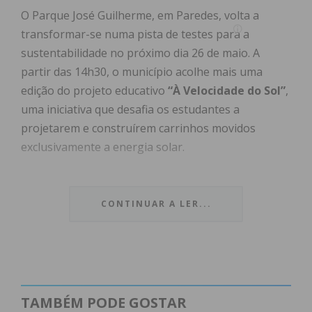
O Parque José Guilherme, em Paredes, volta a
transformar-se numa pista de testes para a
sustentabilidade no próximo dia 26 de maio. A
partir das 14h30, o município acolhe mais uma
edição do projeto educativo
“À Velocidade do Sol”
,
uma iniciativa que desafia os estudantes a
projetarem e construírem carrinhos movidos
exclusivamente a energia solar.
Promovido pela Agência de Energia do Porto
(AdEPorto), o projeto conta com a parceria de dez
CONTINUAR A LER...
municípios da região, incluindo Gondomar, Maia,
Matosinhos, Porto, Póvoa de Varzim, Santo Tirso,
Trofa, Valongo, Vila do Conde e o próprio concelho
anfitrião, Paredes.
TAMBÉM PODE GOSTAR