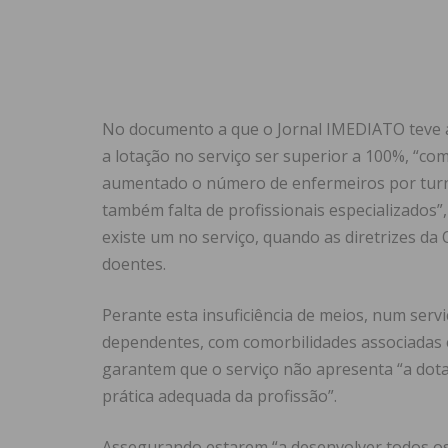
No documento a que o Jornal IMEDIATO teve ac
a lotação no serviço ser superior a 100%, “c
aumentado o número de enfermeiros por turno
também falta de profissionais especializados”
existe um no serviço, quando as diretrizes da
doentes.
Perante esta insuficiência de meios, num serv
dependentes, com comorbilidades associadas e
garantem que o serviço não apresenta “a dotaç
prática adequada da profissão”.
Assegurando estarem “a desenvolver todos os