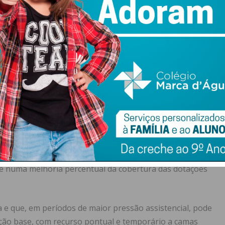
fermeiros
onhece “dificuldades em matéria de escassez de recursos
eforçar o número de profissionais, estando em curso um
ros que serão afetos ao Serviço de Cirurgia e que
 desses, serão ainda contratados mais 120 enfermeiros,
m Saúde, “um sinal claro do esforço que o atual Conselho
ar e estabilizar as equipas”, frisou.
pressão assistencial pode ocorrer uma taxa de ocupação
orrer a camas suplementares, a ULSTS assegura que ainda
a evolução positiva na dotação das equipas, traduzida
s e numa melhoria percentual da cobertura das dotações
 e que, em períodos de maior pressão assistencial, pode
ação base, com recurso pontual e temporário a camas