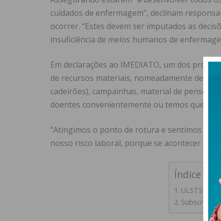
cuidados de enfermagem”, declinam responsab
ocorrer. “Estes devem ser imputados as decis
insuficiência de meios humanos de enfermag
Em declarações ao IMEDIATO, um dos profissi
de recursos materiais, nomeadamente de cadei
cadeirões), campainhas, material de penso e 
doentes convenientemente ou temos que ir a ou
“Atingimos o ponto de rotura e sentimos que e
nosso risco laboral, porque se acontecer algum
Índice
ULSTS vai c
Subscreva a