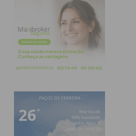
PAÇOS DE FERREIRA
26
°
few clouds
58% humidade
vento: 4m/s O
MAX 26 • MIN 25