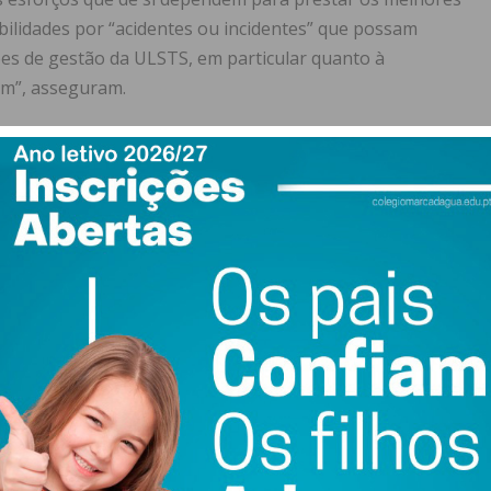
ilidades por “acidentes ou incidentes” que possam
ões de gestão da ULSTS, em particular quanto à
em”, asseguram.
onais que subscreveu o documento, denuncia ainda falta
rões (no serviço, para 26 doentes, existem nove
a medicação “vem a conta gotas”. “Não podemos tratar os
tros serviços pedir material”, referiu.
stamos a ser utilizados para poupar dinheiro, à custa do
a coisa é a nós que nos vão culpar”, concluiu.
ontratar mais enfermeiros
 newsletter do Imediato