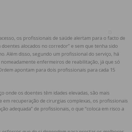
esso, os profissionais de saúde alertam para o facto de
om doentes alocados no corredor” e sem que tenha sido
. Além disso, segundo um profissional do serviço, há
, nomeadamente enfermeiros de reabilitação, já que só
 Ordem apontam para dois profissionais para cada 15
iço onde os doentes têm idades elevadas, são mais
 em recuperação de cirurgias complexas, os profissionais
ão adequada” de profissionais, o que “coloca em risco a
 esforços que de si dependem para prestar os melhores