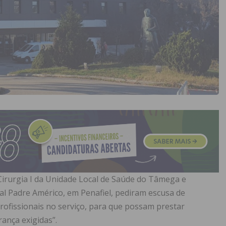
Cirurgia I da Unidade Local de Saúde do Tâmega e
al Padre Américo, em Penafiel, pediram escusa de
profissionais no serviço, para que possam prestar
ança exigidas”.