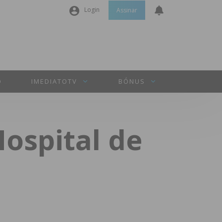
Login
Assinar
Nome de utilizador ou email
*
Senha
*
O
IMEDIATOTV
BÓNUS
Manter sessão
Hospital de
INICIAR SESSÃO
Perdeu a sua senha?