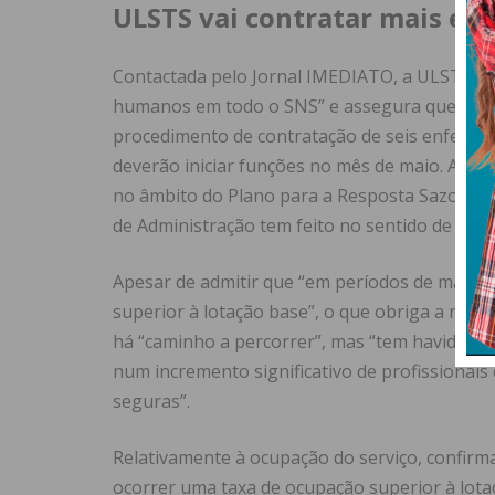
ULSTS vai contratar mais en
Contactada pelo Jornal IMEDIATO, a ULSTS rec
humanos em todo o SNS” e assegura que vai r
procedimento de contratação de seis enfermei
deverão iniciar funções no mês de maio. Além
no âmbito do Plano para a Resposta Sazonal e
de Administração tem feito no sentido de reforç
Apesar de admitir que “em períodos de maior 
superior à lotação base”, o que obriga a rec
há “caminho a percorrer”, mas “tem havido um
num incremento significativo de profissionai
seguras”.
Relativamente à ocupação do serviço, confirma
ocorrer uma taxa de ocupação superior à lot