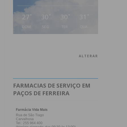
27
30
30
31
°
°
°
°
DOM
SEG
TER
QUA
ALTERAR
FARMACIAS DE SERVIÇO EM
PAÇOS DE FERREIRA