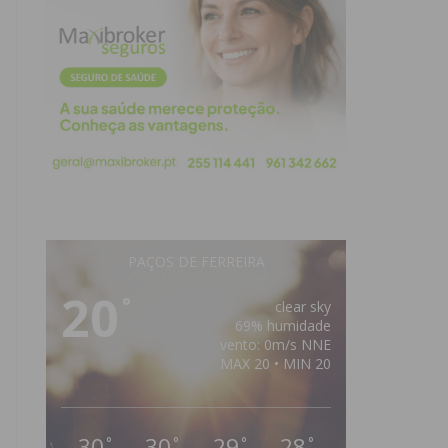
PAÇOS DE FERREIRA
20
°
clear sky
69% humidade
vento: 0m/s NNE
MAX 20 • MIN 20
30
30
29
28
°
°
°
°