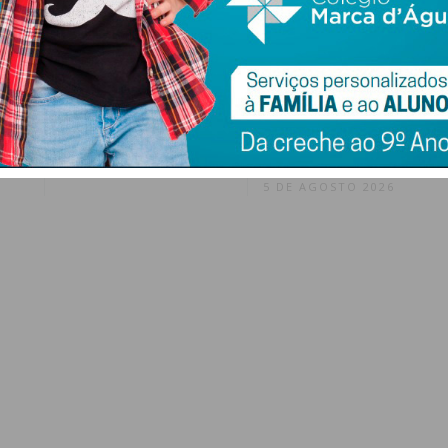
ence
Rota do Românico
“Dos 8 aos 80”: Paços
a e
investe na
de Ferreira celebra
salvaguarda do
pontes
 da
património das
intergeracionais
igrejas
com jogos
tradicionais e
5 DE AGOSTO 2026
piquenique
comunitário
5 DE AGOSTO 2026