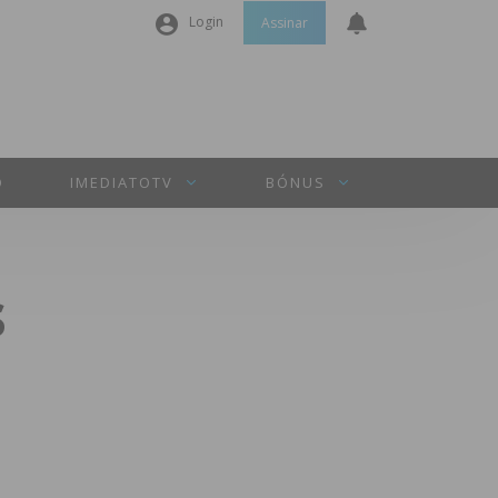
Login
Assinar
Nome de utilizador ou email
*
Senha
*
O
IMEDIATOTV
BÓNUS
Manter sessão
s
INICIAR SESSÃO
Perdeu a sua senha?