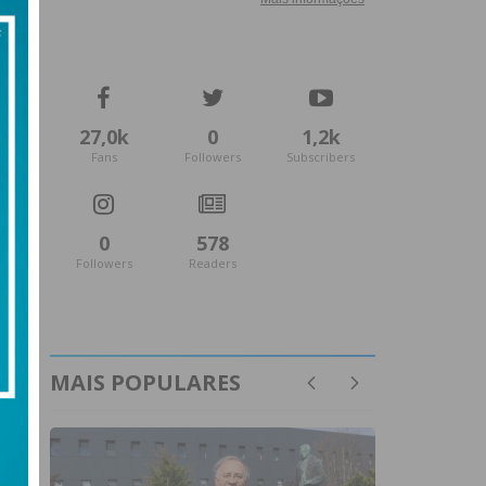
27,0k
0
1,2k
Fans
Followers
Subscribers
0
578
Followers
Readers
MAIS POPULARES