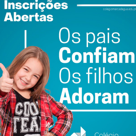
do com os
termos e condições