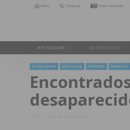
Menu
Pesquisar
Edição Impressa
ATUALIDADE
AUTÁRQUICAS
ATUALIDADE
DESTAQUE
PAREDES
PENAFIEL
Encontrados
desaparecid
POR
18 DE DEZEMBRO 2024