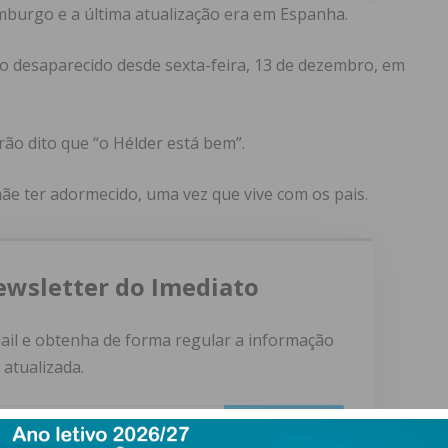
mburgo e a última atualização era em Espanha.
 desaparecido desde sexta-feira, 13 de dezembro, em
ão dito que “o Hélder está bem”.
e ter adormecido, uma vez que vive com os pais.
ewsletter do Imediato
ail e obtenha de forma regular a informação
atualizada.