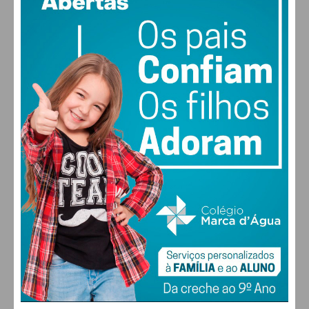
vento: 5m/s ONO
MAX 28 • MIN 27
Assine nossa newsletter por e-mail e
obtenha de forma regular a informação
atualizada.
27
30
30
31
°
°
°
°
DOM
SEG
TER
QUA
Eu li e concordo com os
termos e
condições
ALTERAR
FARMACIAS DE SERVIÇO EM PAÇOS DE
FERREIRA