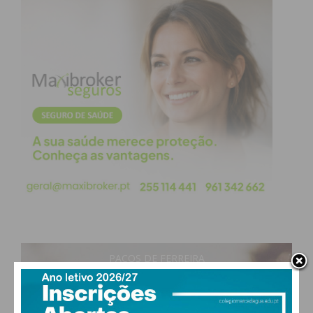
forte vertente de ligação à comunidade e ao
desporto amador. Paralelamente ao quadro
profissional, o torneio abre espaço para a
competição aberta, integrando os escalões
masculinos e femininos de base (categorias
M2 a
M6
e
F2 a F6
).
Com esta organização, Paredes consolida o seu
estatuto no panorama desportivo e turístico,
atraindo milhares de aficionados e promovendo a
região Norte como um destino de excelência para o
desporto de alta competição.
PAÇOS DE FERREIRA
Subscreva a newsletter do
28
°
clear sky
Imediato
51% humidade