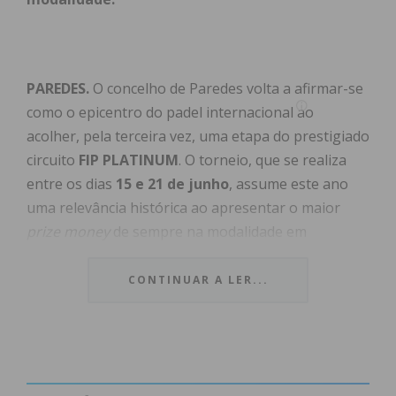
PAREDES.
O concelho de Paredes volta a afirmar-se
como o epicentro do padel internacional ao
acolher, pela terceira vez, uma etapa do prestigiado
circuito
FIP PLATINUM
. O torneio, que se realiza
entre os dias
15 e 21 de junho
, assume este ano
uma relevância histórica ao apresentar o maior
prize money
de sempre na modalidade em
Portugal:
120 mil euros
.
CONTINUAR A LER...
O evento, organizado numa parceria entre a
Federação Internacional de Padel (FIP) e a
Federação Portuguesa de Padel (FPD), conta com o
apoio estratégico do Município de Paredes, do