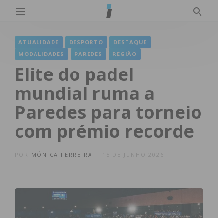
ATUALIDADE
DESPORTO
DESTAQUE
MODALIDADES
PAREDES
REGIÃO
Elite do padel
mundial ruma a
Paredes para torneio
com prémio recorde
POR
MÓNICA FERREIRA
15 DE JUNHO 2026