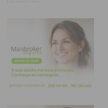
8 DE AGOSTO 2026
central acolherá o campo principal (central).
Estádio das Laranjeiras:
No parque de
estacionamento foi instalada uma estrutura
coberta (tenda) que disponibiliza mais três
campos de jogo.
Várias das melhores duplas internacionais do topo
do
ranking
mundial da FIP já confirmaram a sua
presença em Paredes, garantindo um cartaz de alta
competição e jogos de intensidade máxima.
Um torneio inclusivo: Da elite
ao desporto amador
Além de trazer a elite do padel mundial a solo
nacional, o Portugal Master Padel mantém uma