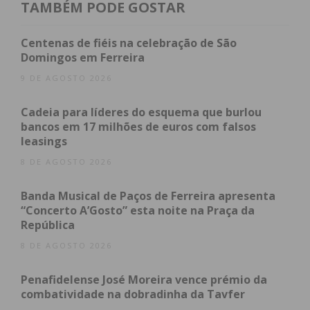
Instituto Português do Desporto e da Juventude
TAMBÉM PODE GOSTAR
(IPDJ) e do Turismo do Porto e Norte de Portugal
(TPNP).
Centenas de fiéis na celebração de São
Domingos em Ferreira
Índice
9 DE AGOSTO 2026
Duas frentes de competição e estrelas mundiais
Cadeia para líderes do esquema que burlou
Um torneio inclusivo: Da elite ao desporto amador
bancos em 17 milhões de euros com falsos
Subscreva a newsletter do Imediato
leasings
8 DE AGOSTO 2026
Duas frentes de competição e
estrelas mundiais
Banda Musical de Paços de Ferreira apresenta
“Concerto A’Gosto” esta noite na Praça da
República
Para responder às exigências logísticas de um
8 DE AGOSTO 2026
torneio desta envergadura, a competição vai
dividir-se entre dois palcos principais no concelho:
Penafidelense José Moreira vence prémio da
combatividade na dobradinha da Tavfer
Pavilhão Multiusos de Paredes:
A nave