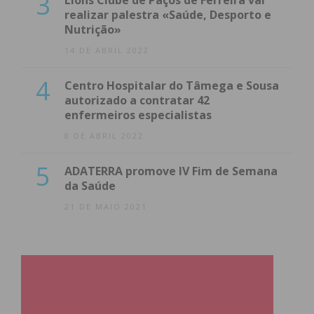
3
Lions Clube de Paços de Ferreira vai
realizar palestra «Saúde, Desporto e
Nutrição»
14 DE ABRIL 2022
4
Centro Hospitalar do Tâmega e Sousa
autorizado a contratar 42
enfermeiros especialistas
8 DE ABRIL 2022
5
ADATERRA promove IV Fim de Semana
da Saúde
21 DE MAIO 2021