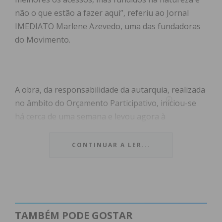
não o que estão a fazer aqui”, referiu ao Jornal
IMEDIATO Marlene Azevedo, uma das fundadoras
do Movimento.
A obra, da responsabilidade da autarquia, realizada
no âmbito do Orçamento Participativo, iniciou-se
há cerca de uma semana e levou agora à
intervenção dos membros do movimento
ambientalista que nasceu na freguesia para
CONTINUAR A LER...
preservar o rio. “Entraram pela levada do Rio Mau
dentro e arrasaram com isso tudo”, contou
Marlene Azevedo, que, juntamente com um grupo
de pessoas se colocou em frente à máquina,
obrigando a que o operador parasse o trabalho
TAMBÉM PODE GOSTAR