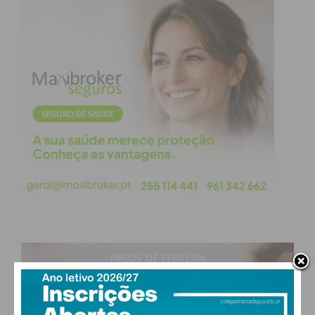
Eu li e concordo com os
termos e
condições
PAÇOS DE FERREIRA
17
°
clear sky
73% humidade