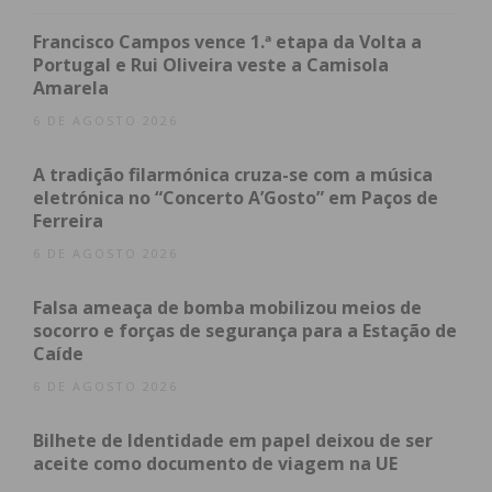
que estava a realizar na levada.
Francisco Campos vence 1.ª etapa da Volta a
Após o sucedido, o presidente da Junta de
Portugal e Rui Oliveira veste a Camisola
Amarela
Freguesia de Rio Mau, Manuel Silva, deslocou-se ao
local, procurando que os trabalhos fossem
6 DE AGOSTO 2026
retomados, mas sem sucesso. “Disse-nos que às
A tradição filarmónica cruza-se com a música
duas da tarde regressava acompanhado e que as
eletrónica no “Concerto A’Gosto” em Paços de
máquinas iam voltam a trabalhar. E que teríamos
Ferreira
que pagar o prejuízo que estamos a causar porque
6 DE AGOSTO 2026
são homens de família que estão aqui a trabalhar”,
contou Marlene Azevedo.
Falsa ameaça de bomba mobilizou meios de
socorro e forças de segurança para a Estação de
Contactado pelo Jornal IMEDIATO, Manuel Silva
Caíde
garantiu que as obras que estão a decorrer, têm
6 DE AGOSTO 2026
como finalidade fazer um acesso até à levada do Rio
Bilhete de Identidade em papel deixou de ser
Mau, assim como retirar da mesma o lixo que ali se
aceite como documento de viagem na UE
foi acumulando. “Ninguém vai destruir a levada.