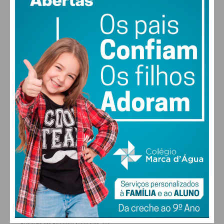
vento: 1m/s E
MAX 17 • MIN 17
30
28
27
29
°
°
°
°
SEX
SÁB
DOM
SEG
ALTERAR
FARMACIAS DE SERVIÇO EM PAÇOS DE
FERREIRA