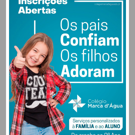
27
°
clear sky
55% humidade
vento: 5m/s O
MAX 27 • MIN 26
28
30
30
31
°
°
°
°
DOM
SEG
TER
QUA
ALTERAR
FARMACIAS DE SERVIÇO EM PAÇOS DE
FERREIRA