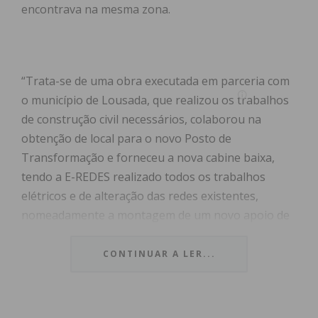
encontrava na mesma zona.
“Trata-se de uma obra executada em parceria com
o município de Lousada, que realizou os trabalhos
de construção civil necessários, colaborou na
obtenção de local para o novo Posto de
Transformação e forneceu a nova cabine baixa,
tendo a E-REDES realizado todos os trabalhos
elétricos e de alteração das redes existentes,
nomeadamente a montagem de um novo apoio de
betão para efetuar a transição de rede para o novo
ramal subterrâneo MT”, indica a E-REDES, em
CONTINUAR A LER...
comunicado
.
A obra, que implicou um investimento de cerca de