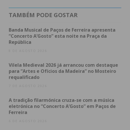
25 mil euros, vai trazer ganhos para o
fornecimento de energia na zona, indica a empresa,
TAMBÉM PODE GOSTAR
referindo que o equipamento vai beneficiar cerca
de 20 locais de consumo, que passam a estar
Banda Musical de Paços de Ferreira apresenta
alimentados por esta nova infraestrutura.
“Concerto A’Gosto” esta noite na Praça da
República
O novo PTD cabine baixa tem uma potência de 250
8 DE AGOSTO 2026
KVA e o respetivo ramal de Média Tensão (MT) tem
Vilela Medieval 2026 já arrancou com destaque
180 metros, 130 dos quais são subterrâneos. Em
para “Artes e Ofícios da Madeira” no Mosteiro
relação à rede de Baixa Tensão (BT) efetuou-se um
requalificado
reforço de 100 metros de rede para permitir a
7 DE AGOSTO 2026
adaptação das redes para o novo
PTD
.
A tradição filarmónica cruza-se com a música
eletrónica no “Concerto A’Gosto” em Paços de
Ferreira
Subscreva a newsletter do
6 DE AGOSTO 2026
Imediato