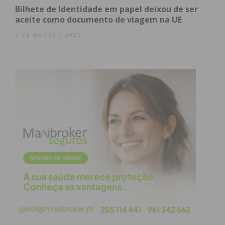
Bilhete de Identidade em papel deixou de ser
Assine nossa newsletter por e-mail e
aceite como documento de viagem na UE
obtenha de forma regular a informação
6 DE AGOSTO 2026
atualizada.
Eu li e concordo com os
termos e
condições