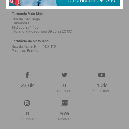
27,0k
0
1,2k
Fans
Followers
Subscribers
0
576
Followers
Readers