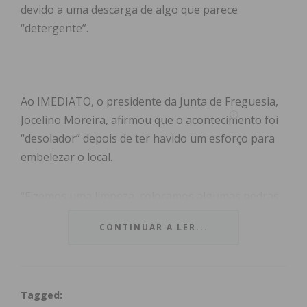
devido a uma descarga de algo que parece
“detergente”.
Ao IMEDIATO, o presidente da Junta de Freguesia,
Jocelino Moreira, afirmou que o acontecimento foi
“desolador” depois de ter havido um esforço para
embelezar o local.
“Fizemos uma limpeza, colocamos algumas pedras
para fazer uma espécie de espelho no riacho e
CONTINUAR A LER...
andamos à procura de peixes que se dessem bem
no local para o embelezar e, apenas um dia depois,
acontece isto”, explicou.
Tagged: