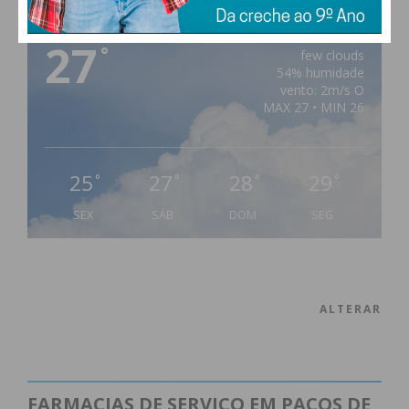
PAÇOS DE FERREIRA
27
°
few clouds
54% humidade
vento: 2m/s O
MAX 27 • MIN 26
25
27
28
29
°
°
°
°
SEX
SÁB
DOM
SEG
ALTERAR
FARMACIAS DE SERVIÇO EM PAÇOS DE