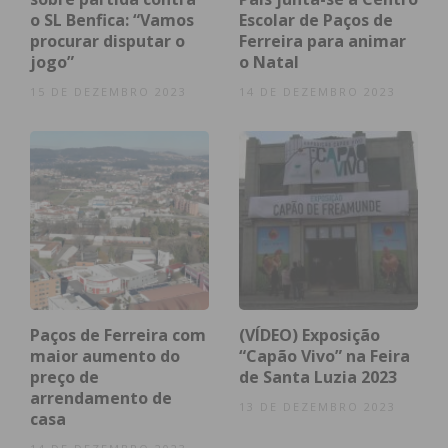
o SL Benfica: “Vamos
Escolar de Paços de
deixar tudo bonito e asseado, e coisas como esta
procurar disputar o
Ferreira para animar
acontecem, que parecem tentar estragar o
jogo”
o Natal
trabalho feito”, partilhou com o IMEDIATO.
15 DE DEZEMBRO 2023
14 DE DEZEMBRO 2023
Subscreva a newsletter do
Imediato
Assine nossa newsletter por e-mail e
obtenha de forma regular a informação
atualizada.
Paços de Ferreira com
(VÍDEO) Exposição
maior aumento do
“Capão Vivo” na Feira
preço de
de Santa Luzia 2023
arrendamento de
13 DE DEZEMBRO 2023
casa
Eu li e concordo com os
termos e